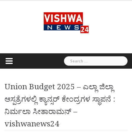
Skip
to
content
Search
for:
Union Budget 2025 – ಎಲ್ಲಾ ಜಿಲ್ಲಾ
ಆಸ್ಪತ್ರೆಗಳಲ್ಲಿ ಕ್ಯಾನ್ಸರ್ ಕೇಂದ್ರಗಳ ಸ್ಥಾಪನೆ :
ನಿರ್ಮಲಾ ಸೀತಾರಾಮನ್ –
vishwanews24