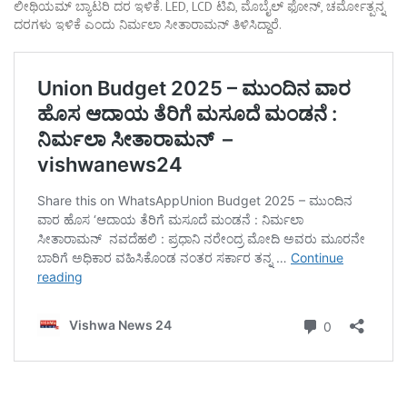
ಲೀಥಿಯಮ್ ಬ್ಯಾಟರಿ ದರ ಇಳಿಕೆ. LED, LCD ಟಿವಿ, ಮೊಬೈಲ್‌ ಫೋನ್‌, ಚರ್ಮೋತ್ಪನ್ನ
ದರಗಳು ಇಳಿಕೆ ಎಂದು ನಿರ್ಮಲಾ ಸೀತಾರಾಮನ್ ತಿಳಿಸಿದ್ದಾರೆ.