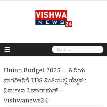
Skip
to
content
Search
for:
Union Budget 2025 – ಹಿರಿಯ
ನಾಗರಿಕರಿಗೆ TDS ಮಿತಿಯಲ್ಲಿ ಹೆಚ್ಚಳ :
ನಿರ್ಮಲಾ ಸೀತಾರಾಮನ್ –
vishwanews24