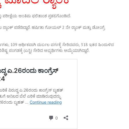
ಪರೀಕ್ಷೆಯ ಅಂತಿಮ ಫಲಿತಾಂಶ ಪ್ರಕಟಗೊಂಡಿದೆ.
 ರ‍್ಯಾಂಕ್ ಪಡೆದಿದ್ದಾರೆ. ಹರ್ಷಿತಾ ಗೋಯಲ್ 2 ನೇ ರ‍್ಯಾಂಕ್ ಮತ್ತು ಡೋಂಗ್ರೆ
ಥಿಗಳು, 109 ಆರ್ಥಿಕವಾಗಿ ದುರ್ಬಲ ವರ್ಗಕ್ಕೆ ಸೇರಿದವರು, 318 ಇತರ ಹಿಂದುಳಿದ
ಶಿಷ್ಟ ಪಂಗಡಕ್ಕೆ (ಎಸ್ಟಿ) ಸೇರಿದ ಅಭ್ಯರ್ಥಿಗಳು ಆಯ್ಕೆಯಾಗಿದ್ದಾರೆ.