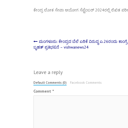
ಕೇಂದ್ರ ಲೋಕ ಸೇವಾ ಆಯೋಗ ಸೆಪ್ಟೆಂಬರ್ 2024ರಲ್ಲಿ ಲಿಖಿತ ಪರೀಕ್ಷೆ
Post
ಮಂಗಳೂರು: ಕೇಂದ್ರದ ಬೆಲೆ ಏರಿಕೆ ವಿರುದ್ಧ ಎ.26ರಂದು ಕಾಂಗ್ರೆ
ಬೃಹತ್ ಪ್ರತಿಭಟನೆ – vishwanews24
navigation
Leave a reply
Default Comments (0)
Facebook Comments
Comment
*