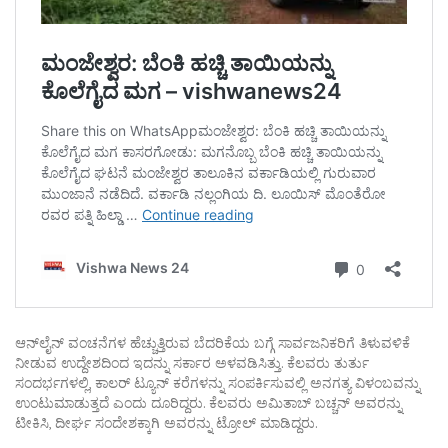
ಆನ್‌ಲೈನ್ ವಂಚನೆಗಳ ಹೆಚ್ಚುತ್ತಿರುವ ಬೆದರಿಕೆಯ ಬಗ್ಗೆ ಸಾರ್ವಜನಿಕರಿಗೆ ತಿಳುವಳಿಕೆ
ನೀಡುವ ಉದ್ದೇಶದಿಂದ ಇದನ್ನು ಸರ್ಕಾರ ಅಳವಡಿಸಿತ್ತು. ಕೆಲವರು ತುರ್ತು
ಸಂದರ್ಭಗಳಲ್ಲಿ, ಕಾಲರ್ ಟ್ಯೂನ್ ಕರೆಗಳನ್ನು ಸಂಪರ್ಕಿಸುವಲ್ಲಿ ಅನಗತ್ಯ ವಿಳಂಬವನ್ನು
ಉಂಟುಮಾಡುತ್ತದೆ ಎಂದು ದೂರಿದ್ದರು. ಕೆಲವರು ಅಮಿತಾಬ್ ಬಚ್ಚನ್ ಅವರನ್ನು
ಟೀಕಿಸಿ, ದೀರ್ಘ ಸಂದೇಶಕ್ಕಾಗಿ ಅವರನ್ನು ಟ್ರೋಲ್ ಮಾಡಿದ್ದರು.