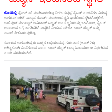
ಹೊಸದಿಲ್ಲಿ:
ಫೋನ್ ಕರೆ ಮಾಡಿದಾಗಲೆಲ್ಲಾ ಕೇಳಿಬರುತ್ತಿದ್ದ ʼಸೈಬರ್ ವಂಚನೆಗಳ ವಿರುದ್ಧ
ಜಾಗರೂಕರಾಗಿರಿʼ ಎನ್ನುವ ರೆಕಾರ್ಡ್ ಮಾಡಲಾದ ಧ್ವನಿ ಇಂದಿನಿಂದ ಸ್ಥಗಿತಗೊಳ್ಳಲಿದೆ.
ಬಾಲಿವುಡ್ ಮೆಗಾಸ್ಟಾರ್ ಅಮಿತಾಬ್ ಬಚ್ಚನ್ ಅವರ ಧ್ವನಿಯನ್ನು ಒಳಗೊಂಡ, ಸೈಬರ್
ಅಪರಾಧದ ಬಗ್ಗೆ ನಾಗರಿಕರಿಗೆ ಎಚ್ಚರಿಕೆ ನೀಡುವ ಪರಿಚಿತ ಕಾಲರ್ ಟ್ಯೂನ್ ಇನ್ನು
ಮುಂದೆ ಕೇಳಿಬರುವುದಿಲ್ಲ.
ಸರ್ಕಾರದ ಭಾಗವಾಗಿದ್ದ ಈ ಜಾಗೃತ ಅಭಿಯಾನವು ಗುರುವಾರ (ಜೂನ್ 26)
ಅಧಿಕೃತವಾಗಿ ಕೊನೆಗೊಂಡ ಕಾರಣ ಕಾಲರ್ ಟ್ಯೂನ್ ಅನ್ನು ಹಿಂಪಡೆಯಲು ನಿರ್ಧರಿಸಿದೆ
ಎಂದು ವರದಿಯಾಗಿದೆ.