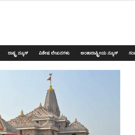
ರಾಷ್ಟ್ರ ನ್ಯೂಸ್
ವಿಶೇಷ ಲೇಖನಗಳು
ಅಂತಾರಾಷ್ಟ್ರೀಯ ನ್ಯೂಸ್
ಸಂಪ