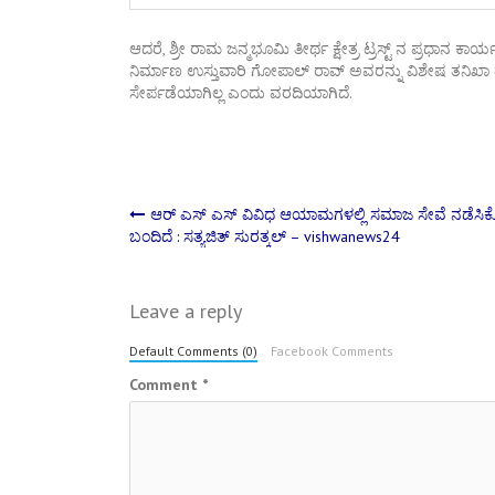
ಆದರೆ, ಶ್ರೀ ರಾಮ ಜನ್ಮಭೂಮಿ ತೀರ್ಥ ಕ್ಷೇತ್ರ ಟ್ರಸ್ಟ್ ನ ಪ್ರಧಾನ ಕ
ನಿರ್ಮಾಣ ಉಸ್ತುವಾರಿ ಗೋಪಾಲ್ ರಾವ್ ಅವರನ್ನು ವಿಶೇಷ ತನಿಖ
ಸೇರ್ಪಡೆಯಾಗಿಲ್ಲ ಎಂದು ವರದಿಯಾಗಿದೆ.
Post
ಆರ್‌ ಎಸ್‌ ಎಸ್ ವಿವಿಧ ಆಯಾಮಗಳಲ್ಲಿ ಸಮಾಜ ಸೇವೆ ನಡೆಸಿ
ಬಂದಿದೆ : ಸತ್ಯಜಿತ್ ಸುರತ್ಕಲ್ – vishwanews24
navigation
Leave a reply
Default Comments (0)
Facebook Comments
Comment
*