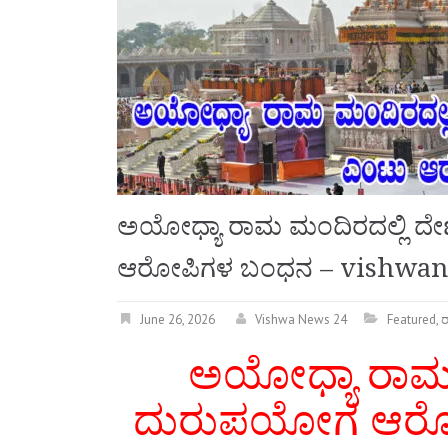
ಅಯೋಧ್ಯಾ ರಾಮ ಮಂದಿರದಲ್ಲಿ 
ಆರೋಪಿಗಳ ಬಂಧನ – vishwa
June 26, 2026
Vishwa News 24
Featured
,
ರ
ಅಯೋಧ್ಯಾ ರಾಮ 
ದುರುಪಯೋಗ ಆರೋ