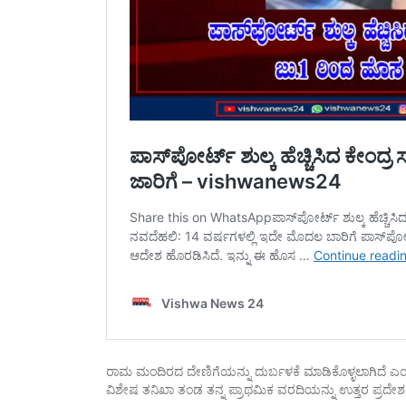
ರಾಮ ಮಂದಿರದ ದೇಣಿಗೆಯನ್ನು ದುರ್ಬಳಕೆ ಮಾಡಿಕೊಳ್ಳಲಾಗಿದೆ 
ವಿಶೇಷ ತನಿಖಾ ತಂಡ ತನ್ನ ಪ್ರಾಥಮಿಕ ವರದಿಯನ್ನು ಉತ್ತರ ಪ್ರದೇಶ ಸರ