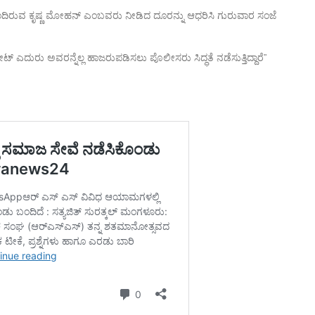
ಧ ಹೊಂದಿರುವ ಕೃಷ್ಣ ಮೋಹನ್ ಎಂಬವರು ನೀಡಿದ ದೂರನ್ನು ಆಧರಿಸಿ ಗುರುವಾರ ಸಂಜೆ
್ರೇಟ್ ಎದುರು ಅವರನ್ನೆಲ್ಲ ಹಾಜರುಪಡಿಸಲು ಪೊಲೀಸರು ಸಿದ್ಧತೆ ನಡೆಸುತ್ತಿದ್ದಾರೆ”