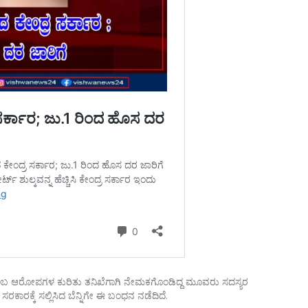
ಎಂಬ ಆರೋಪಗಳ ಕುರಿತು ತನಿಖೆಗಾಗಿ ನೇಮಕಗೊಂಡಿದ್ದ ಮೂವರು ಸದಸ್ಯರ
ಕಾರಕ್ಕೆ ಸಲ್ಲಿಸಿದ ಬೆನ್ನಿಗೇ ಈ ಬಂಧನ ನಡೆದಿದೆ.