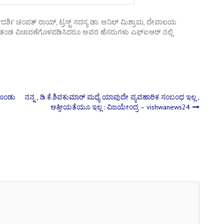
ಾರ್ಯದರ್ಶಿ ಚಂಪತ್ ರಾಯ್, ಟ್ರಸ್ಟ್ ಸದಸ್ಯ ಡಾ. ಅನಿಲ್ ಮಿಶ್ರಾಮ, ದೇವಾಲಯ
ಾ ತಂಡ ವಿಚಾರಣೆಗೊಳಪಡಿಸಿದರೂ ಅವರ ಹೆಸರುಗಳು ಎಫ್ಐಆರ್ ನಲ್ಲಿ
ಕೊಂಡು
ನನ್ನ , ಡಿ.ಕೆ.ಶಿವಕುಮಾರ್ ಮಧ್ಯೆ ಯಾವುದೇ ವ್ಯವಹಾರಿಕ ಸಂಬಂಧ ಇಲ್ಲ ,
ಆತ್ಮೀಯತೆಯೂ ಇಲ್ಲ : ವಿಜಯೇಂದ್ರ – vishwanews24