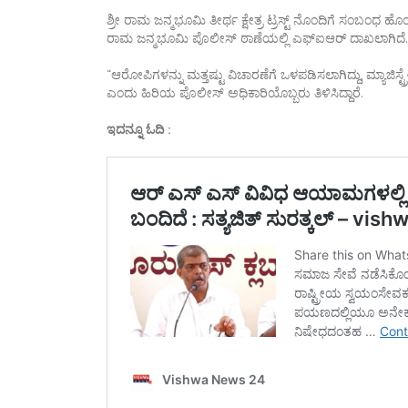
ಶ್ರೀ ರಾಮ ಜನ್ಮಭೂಮಿ ತೀರ್ಥ ಕ್ಷೇತ್ರ ಟ್ರಸ್ಟ್ ನೊಂದಿಗೆ ಸಂಬಂ
ರಾಮ ಜನ್ಮಭೂಮಿ ಪೊಲೀಸ್ ಠಾಣೆಯಲ್ಲಿ ಎಫ್ಐಆರ್ ದಾಖಲಾಗಿದೆ.
“ಆರೋಪಿಗಳನ್ನು ಮತ್ತಷ್ಟು ವಿಚಾರಣೆಗೆ ಒಳಪಡಿಸಲಾಗಿದ್ದು, ಮ್ಯಾಜಿಸ್ಟ
ಎಂದು ಹಿರಿಯ ಪೊಲೀಸ್ ಅಧಿಕಾರಿಯೊಬ್ಬರು ತಿಳಿಸಿದ್ದಾರೆ.
ಇದನ್ನೂ ಓದಿ :