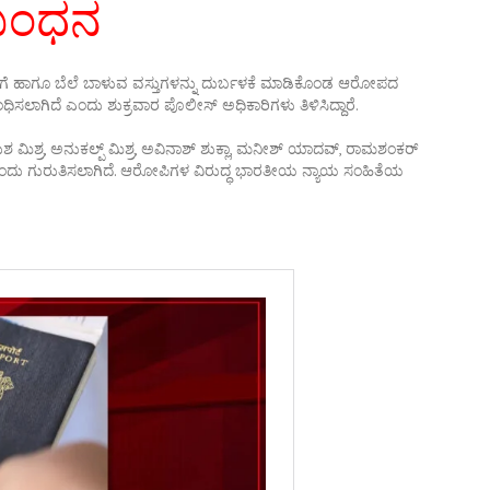
ಬಂಧನ
ೇಣಿಗೆ ಹಾಗೂ ಬೆಲೆ ಬಾಳುವ ವಸ್ತುಗಳನ್ನು ದುರ್ಬಳಕೆ ಮಾಡಿಕೊಂಡ ಆರೋಪದ
ಧಿಸಲಾಗಿದೆ ಎಂದು ಶುಕ್ರವಾರ ಪೊಲೀಸ್ ಅಧಿಕಾರಿಗಳು ತಿಳಿಸಿದ್ದಾರೆ.
ಿಶ್ರ, ಅನುಕಲ್ಪ್ ಮಿಶ್ರ, ಅವಿನಾಶ್ ಶುಕ್ಲಾ, ಮನೀಶ್ ಯಾದವ್, ರಾಮಶಂಕರ್
ೆ ಎಂದು ಗುರುತಿಸಲಾಗಿದೆ. ಆರೋಪಿಗಳ ವಿರುದ್ಧ ಭಾರತೀಯ ನ್ಯಾಯ ಸಂಹಿತೆಯ