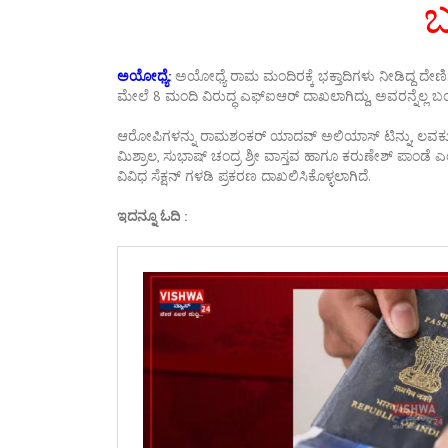
ಅಯೋಧ್ಯೆ:
ಅಯೋಧ್ಯೆ ರಾಮ ಮಂದಿರಕ್ಕೆ ಭಕ್ತಾದಿಗಳು ನೀಡಿದ್ದ ದ
ಮೇಲೆ 8 ಮಂದಿ ವಿರುದ್ಧ ಎಫ್ಐಆರ್ ದಾಖಲಾಗಿದ್ದು, ಅವರನ್ನೆಲ್ಲ ಬಂ
ಆರೋಪಿಗಳನ್ನು ರಾಮಶಂಕರ್ ಯಾದವ್ ಅಲಿಯಾಸ್ ಟಿನ್ನು, ಲವಕುಶ ಮ
ಮಿಶ್ರಾಲ, ಸುಭಾಷ್ ಚಂದ್ರ ಶ್ರೀ ವಾಸ್ತವ ಹಾಗೂ ಕರುಣೇಶ್ ಪಾಂಡ
ವಿವಿಧ ಸೆಕ್ಷನ್ ಗಳಡಿ ಪ್ರಕರಣ ದಾಖಲಿಸಿಕೊಳ್ಳಲಾಗಿದೆ.
ಇದನ್ನೂ ಓದಿ :