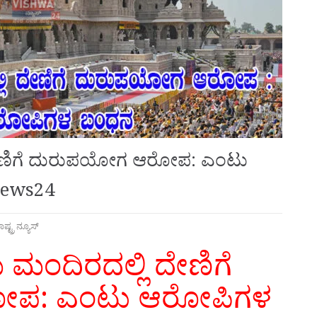
ದೇಣಿಗೆ ದುರುಪಯೋಗ ಆರೋಪ: ಎಂಟು
news24
ಾಷ್ಟ್ರ ನ್ಯೂಸ್
ಮಂದಿರದಲ್ಲಿ ದೇಣಿಗೆ
ಪ: ಎಂಟು ಆರೋಪಿಗಳ