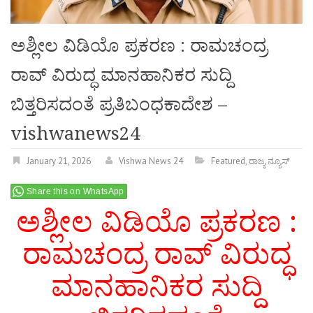
ಅಶ್ಲೀಲ ವಿಡಿಯೊ ಪ್ರಕರಣ : ರಾಮಚಂದ್ರ
ರಾವ್ ವಿರುದ್ಧ ಮಾನಹಾನಿಕರ ಸುದ್ದಿ
ಬಿತ್ತರಿಸದಂತೆ ಪ್ರತಿಬಂಧಕಾದೇಶ –
vishwanews24
January 21, 2026
Vishwa News 24
Featured
,
ರಾಜ್ಯ ನ್ಯೂಸ್
Share this on WhatsApp
ಅಶ್ಲೀಲ ವಿಡಿಯೊ ಪ್ರಕರಣ :
ರಾಮಚಂದ್ರ ರಾವ್ ವಿರುದ್ಧ
ಮಾನಹಾನಿಕರ ಸುದ್ದಿ