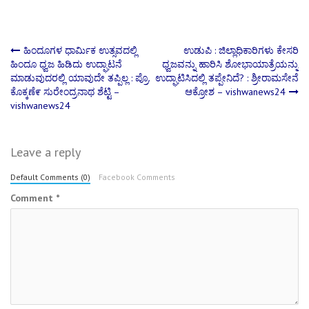
Post
ಹಿಂದೂಗಳ ಧಾರ್ಮಿಕ ಉತ್ಸವದಲ್ಲಿ
ಉಡುಪಿ : ಜಿಲ್ಲಾಧಿಕಾರಿಗಳು ಕೇಸರಿ
ಹಿಂದೂ ಧ್ವಜ ಹಿಡಿದು ಉದ್ಘಾಟನೆ
ಧ್ವಜವನ್ನು ಹಾರಿಸಿ ಶೋಭಾಯಾತ್ರೆಯನ್ನು
ಮಾಡುವುದರಲ್ಲಿ ಯಾವುದೇ ತಪ್ಪಿಲ್ಲ : ಪ್ರೊ.
ಉದ್ಘಾಟಿಸಿದಲ್ಲಿ ತಪ್ಪೇನಿದೆ? : ಶ್ರೀರಾಮಸೇನೆ
navigation
ಕೊಕ್ಕಣೆ೯ ಸುರೇಂದ್ರನಾಥ ಶೆಟ್ಟಿ –
ಆಕ್ರೋಶ – vishwanews24
vishwanews24
Leave a reply
Default Comments (0)
Facebook Comments
Comment
*