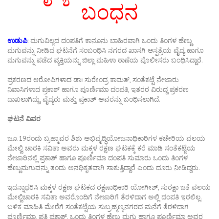
ಬಂಧನ
ಉಡುಪಿ
: ಮಗುವಿಲ್ಲದ ದಂಪತಿಗೆ ಕಾನೂನು ಬಾಹಿರವಾಗಿ ಒಂದು ತಿಂಗಳ ಹೆಣ್ಣು
ಮಗುವನ್ನು ನೀಡಿದ ಘಟನೆಗೆ ಸಂಬಂಧಿಸಿ ನಗರದ ಖಾಸಗಿ ಆಸ್ಪತ್ರೆಯ ವೈದ್ಯ ಹಾಗೂ
ಮಗುವನ್ನು ಪಡೆದ ವ್ಯಕ್ತಿಯನ್ನು ಜಿಲ್ಲಾ ಮಹಿಳಾ ಠಾಣೆಯ ಪೊಲೀಸರು ಬಂಧಿಸಿದ್ದಾರೆ.
ಪ್ರಕರಣದ ಆರೋಪಿಗಳಾದ ಡಾ। ಸುರೇಂದ್ರ ಕಾಮತ್, ಸಂತೆಕಟ್ಟೆ ನೇಜಾರು
ನಿವಾಸಿಗಳಾದ ಪ್ರಕಾಶ್ ಹಾಗೂ ಪೂರ್ಣಿಮಾ ದಂಪತಿ, ಇತರರ ವಿರುದ್ದ ಪ್ರಕರಣ
ದಾಖಲಾಗಿದ್ದು, ವೈದ್ಯರು ಮತ್ತು ಪ್ರಕಾಶ್ ಅವರನ್ನು ಬಂಧಿಸಲಾಗಿದೆ.
ಘಟನೆ ವಿವರ
ಜೂ.19ರಂದು ಬ್ರಹ್ಮಾವರ ಶಿಶು ಅಭಿವೃದ್ಧಿಯೋಜನಾಧಿಕಾರಿಗಳ ಕಚೇರಿಯ ವಲಯ
ಮೇಲ್ವಿ ಚಾರಕಿ ಸವಿತಾ ಅವರು ಮಕ್ಕಳ ರಕ್ಷಣ ಘಟಕಕ್ಕೆ ಕರೆ ಮಾಡಿ ಸಂತೆಕಟ್ಟೆಯ
ನೇಜಾರಿನಲ್ಲಿ ಪ್ರಕಾಶ್ ಹಾಗೂ ಪೂರ್ಣಿಮಾ ದಂಪತಿ ಸುಮಾರು ಒಂದು ತಿಂಗಳ
ಹೆಣ್ಣುಮಗುವನ್ನು ತಂದು ಅನಧಿಕೃತವಾಗಿ ಸಾಕುತ್ತಿದ್ದಾರೆ ಎಂದು ದೂರು ನೀಡಿದ್ದರು.
ಇದನ್ನಾಧರಿಸಿ ಮಕ್ಕಳ ರಕ್ಷಣ ಘಟಕದ ರಕ್ಷಣಾಧಿಕಾರಿ ಯೋಗೀಶ್, ಸುರಕ್ಷಾ ಜತೆ ವಲಯ
ಮೇಲ್ವಿಚಾರಕಿ ಸವಿತಾ ಅವರೊಂದಿಗೆ ನೇಜಾರಿಗೆ ತೆರಳಿದಾಗ ಅಲ್ಲಿ ದಂಪತಿ ಇರಲಿಲ್ಲ.
ಬಳಿಕ ಮಾಹಿತಿ ಮೇರೆಗೆ ಸಂತೆಕಟ್ಟೆಯ ಸುಬ್ರಹ್ಮಣ್ಯನಗರದ ಮನೆಗೆ ತೆರಳಿದಾಗ
ಪೂರ್ಣಿಮಾ, ಪತಿ ಪ್ರಕಾಶ್, ಒಂದು ತಿಂಗಳ ಹೆಣ್ಣು ಮಗು ಹಾಗೂ ಪೂರ್ಣಿಮಾ ಅವರ