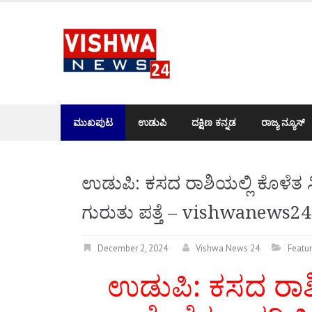
Skip
to
content
ಮುಖಪುಟ
ಉಡುಪಿ
ದಕ್ಷಿಣ ಕನ್ನಡ
ರಾಜ್ಯ ನ್ಯೂಸ್
ಉಡುಪಿ: ಕಸದ ರಾಶಿಯಲ್ಲಿ ಕೊಳೆತ ಸ
ಗುರುತು ಪತ್ತೆ – vishwanews24
December 2, 2024
Vishwa News 24
Featu
ಉಡುಪಿ: ಕಸದ ರಾಶಿಯಲ