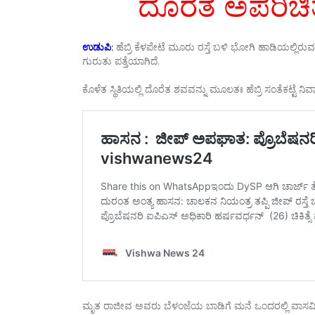
ದೊರೆತ ಅಪರಿಚಿತ
ಉಡುಪಿ:
ಹೆಬ್ರಿ ಕೆಳಪೇಟೆ ಮೂರು ರಸ್ತೆ ಬಳಿ ಭೋಗಿ ಹಾಡಿಯಲ್ಲಿರು
ಗುರುತು ಪತ್ತೆಯಾಗಿದೆ.
ಕೊಳೆತ ಸ್ಥಿತಿಯಲ್ಲಿ ದೊರೆತ ಶವವನ್ನು ಮೂಲತಃ ಹೆಬ್ರಿ ಸಂತೆಕಟ್ಟೆ 
ಮೃತ ರಾಜೀವ ಅವರು ಬೆಳಂಜೆಯ ಬಾಡಿಗೆ ಮನೆ ಒಂದರಲ್ಲಿ ವಾಸವಿ