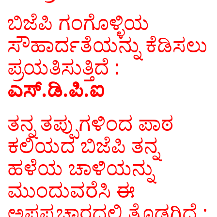
ಬಿಜೆಪಿ ಗಂಗೊಳ್ಳಿಯ
ಸೌಹಾರ್ದತೆಯನ್ನು ಕೆಡಿಸಲು
ಪ್ರಯತಿಸುತ್ತಿದೆ :
ಎಸ್.ಡಿ.ಪಿ.ಐ
ತನ್ನ ತಪ್ಪುಗಳಿಂದ ಪಾಠ
ಕಲಿಯದ ಬಿಜೆಪಿ ತನ್ನ
ಹಳೆಯ ಚಾಳಿಯನ್ನು
ಮುಂದುವರೆಸಿ ಈ
ಅಪಪ್ರಚಾರದಲ್ಲಿ ತೊಡಗಿದೆ :