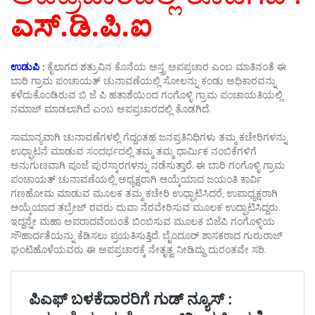
ಎಸ್.ಡಿ.ಪಿ.ಐ
ಉಡುಪಿ :
ಕೈಲಾಗದ ಶತ್ರುವಿನ ಕೊನೆಯ ಅಸ್ತ್ರ ಅಪಪ್ರಚಾರ ಎಂಬ ಮಾತಿನಂತೆ ಈ
ಬಾರಿ ಗ್ರಾಮ ಪಂಚಾಯತ್ ಚುನಾವಣೆಯಲ್ಲಿ ಸೋಲನ್ನು ಕಂಡು ಅಧಿಕಾರವನ್ನು
ಕಳೆದುಕೊಂಡಿರುವ ಬಿ ಜೆ ಪಿ ಹತಾಶೆಯಿಂದ ಗಂಗೊಳ್ಳಿ ಗ್ರಾಮ ಪಂಚಾಯತಿಯಲ್ಲಿ
ನಮಾಜ್ ಮಾಡಲಾಗಿದೆ ಎಂಬ ಅಪಪ್ರಚಾರದಲ್ಲಿ ತೊಡಗಿದೆ.
ಸಾಮಾನ್ಯವಾಗಿ ಚುನಾವಣೆಗಳಲ್ಲಿ ಗೆದ್ದಂತಹ ಜನಪ್ರತಿನಿಧಿಗಳು ತಮ್ಮ ಕಚೇರಿಗಳನ್ನು
ಉಧ್ಘಾಟನೆ ಮಾಡುವ ಸಂದರ್ಭದಲ್ಲಿ ತಮ್ಮ ತಮ್ಮ ಧಾರ್ಮಿಕ ನಂಬಿಕೆಗಳಿಗೆ
ಅನುಗುಣವಾಗಿ ಪೂಜೆ ಪುರಸ್ಕಾರಗಳನ್ನು ನಡೆಸುತ್ತಾರೆ. ಈ ಬಾರಿ ಗಂಗೊಳ್ಳಿ ಗ್ರಾಮ
ಪಂಚಾಯತ್ ಚುನಾವಣೆಯಲ್ಲಿ ಅಧ್ಯಕ್ಷರಾಗಿ ಆಯ್ಕೆಯಾದ ಜಯಂತಿ ಕಾರ್ವಿ
ಗಣಹೋಮ ಮಾಡುವ ಮೂಲಕ ತಮ್ಮ ಕಚೇರಿ ಉಧ್ಘಾಟಿಸಿದರೆ, ಉಪಾಧ್ಯಕ್ಷರಾಗಿ
ಆಯ್ಕೆಯಾದ ತಬ್ರೇಜ್ ರವರು ದುವಾ ನೆರವೇರಿಸುವ ಮೂಲಕ ಉದ್ಘಾಟಿಸಿದ್ದರು.
ಇದ್ದನ್ನೇ ಮಹಾ ಅಪರಾದವೆಂಬಂತೆ ಬಿಂಬಿಸುವ ಮೂಲಕ ಬಿಜೆಪಿ ಗಂಗೊಳ್ಳಿಯ
ಸೌಹಾರ್ದತೆಯನ್ನು ಕೆಡಿಸಲು ಪ್ರಯತಿಸುತ್ತಿದೆ. ಬೈಂದೂರ್ ಶಾಸಕರಾದ ಗುರುರಾಜ್
ಘಂಟಿಹೊಳೆಯವರು ಈ ಅಪಪ್ರಚಾರಕ್ಕೆ ನೇತೃತ್ವ ನೀಡಿದ್ದು ದುರಂತವೇ ಸರಿ.