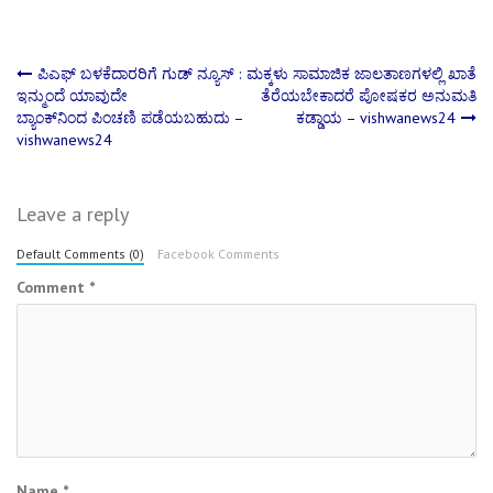
Post
ಪಿಎಫ್‌ ಬಳಕೆದಾರರಿಗೆ ಗುಡ್‌ ನ್ಯೂಸ್ :
ಮಕ್ಕಳು ಸಾಮಾಜಿಕ ಜಾಲತಾಣಗಳಲ್ಲಿ ಖಾತೆ
ಇನ್ಮುಂದೆ ಯಾವುದೇ
ತೆರೆಯಬೇಕಾದರೆ ಪೋಷಕರ ಅನುಮತಿ
ಬ್ಯಾಂಕ್‌ನಿಂದ ಪಿಂಚಣಿ ಪಡೆಯಬಹುದು –
ಕಡ್ಡಾಯ – vishwanews24
navigation
vishwanews24
Leave a reply
Default Comments (0)
Facebook Comments
Comment
*
Name
*