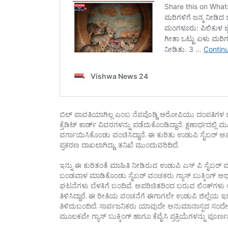
ಬಿಲ್‌ ಪಾವತಿಯಾಗಿಲ್ಲ ಎಂಬ ನೆಪವೊಡ್ಡಿ ಆರೋಪಿಯು ದಂಪತಿಗಳ ಬಂಧನ್‌ 
ಕ್ರೆಡಿಟ್‌ ಕಾರ್ಡ್‌ ವಿವರಗಳನ್ನು ಪಡೆದುಕೊಂಡಿದ್ದಾನೆ. ಕ್ಷಣಾರ್ಧದಲ್
ವರ್ಗಾಯಿಸಿಕೊಂಡು ವಂಚಿಸಿದ್ದಾನೆ. ಈ ಕುರಿತು ಉಡುಪಿ ಸೈಬರ್‌ ಅಪರಾ
ಪ್ರಕರಣ ದಾಖಲಾಗಿದ್ದು, ತನಿಖೆ ಮುಂದುವರಿದಿದೆ.
ಇನ್ನು ಈ ಕುರಿತಂತೆ ಮಾಹಿತಿ ನೀಡಿರುವ ಉಡುಪಿ ಎಸ್ ಪಿ ಸೈಬರ್ ವಂ
ಬಂಡವಾಳ ಮಾಡಿಕೊಂಡು ಸೈಬರ್ ವಂಚಕರು ಗ್ಯಾಸ್ ಬುಕ್ಕಿಂಗ್ ಅಥವಾ 
ಘಟನೆಗಳು ಬೆಳಕಿಗೆ ಬಂದಿವೆ. ಅಪರಿಚಿತರಿಂದ ಬರುವ ಲಿಂಕ್‌ಗಳು
ತಿಳಿಸಿದ್ದಾರೆ. ಈ ರೀತಿಯ ವಂಚನೆಗೆ ಈಗಾಗಲೇ ಉಡುಪಿ ಜಿಲ್ಲೆಯ ಇಬ
ತಿಳಿದುಬಂದಿದೆ. ಸಾರ್ವಜನಿಕರು ಯಾವುದೇ ಅನುಮಾನಾಸ್ಪದ ಸಂದೇಶಗ
ಮೂಲಕವೇ ಗ್ಯಾಸ್ ಬುಕ್ಕಿಂಗ್ ಹಾಗೂ ಕೆವೈಸಿ ಪ್ರಕ್ರಿಯೆಗಳನ್ನು ಪೂ