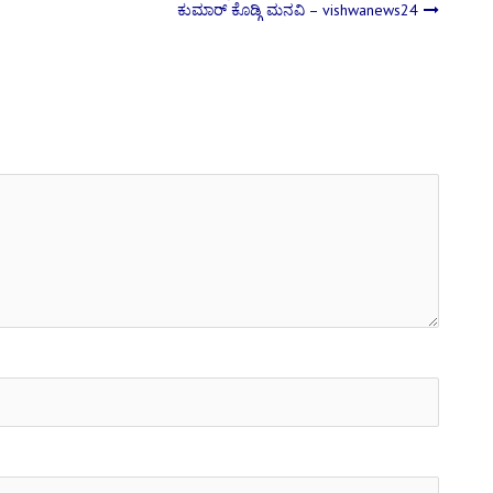
ಕುಮಾರ್ ಕೊಡ್ಗಿ ಮನವಿ – vishwanews24