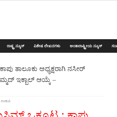
ರಾಷ್ಟ್ರ ನ್ಯೂಸ್
ವಿಶೇಷ ಲೇಖನಗಳು
ಅಂತಾರಾಷ್ಟ್ರೀಯ ನ್ಯೂಸ್
ಸಂಪ
 ಕಾಪು ತಾಲೂಕು ಅಧ್ಯಕ್ಷರಾಗಿ ನಸೀರ್
ಮದ್ ಇಕ್ಬಾಲ್ ಆಯ್ಕೆ –
,
ಉಡುಪಿ
ಸ್ಲಿಮ್ ಒಕ್ಕೂಟ : ಕಾಪು