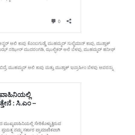
ನ್ವರ್ ಅಲಿ ಕಾಪು ಕೊಂಬಗುಡ್ಡೆ, ಮುಹಮ್ಮದ್ ಸುಲೈಮಾನ್ ಕಾಪು, ಮುಶ್ತಾಕ್
ಯಾಝ್ ನಝೀರ್ ಮುದರಂಗಡಿ, ಝುಲ್ಫಿಕರ್ ಅಲಿ ಬೆಳಪು, ಮುಹಮ್ಮದ್ ಹನೀಫ್
ಬಿದ್ರೆ, ಮುಹಮ್ಮದ್ ಅಲಿ ಕಾಪು ಮತ್ತು ಮುಶ್ತಾಕ್ ಇಬ್ರಾಹೀಂ ಬೆಳಪು ಅವರನ್ನು