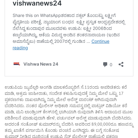
ಉಡುಪಿಯ ಜ್ಯುವೆಲ್ಲರಿ ಅಂಗಡಿ ಮಾಲಕರೊಬ್ಬರಿಗೆ ಸೆ.11ರಂದು ಅಪರಿಚಿತರು ಕರೆ
ಮಾಡಿ, ಅಕ್ರಮ ಜಾಹೀರಾತು, ಸಂದೇಶ ಕಳುಹಿಸುವುದಕ್ಕೆ ನಿಮ್ಮ ಮೇಲೆ ಒಟ್ಟು 17
ಪ್ರಕರಣಗಳು ದಾಖಲಾಗಿದ್ದು, ನಿಮ್ಮ ಮೇಲೆ ಅರೆಸ್ಟ್ ವಾರಂಟ್ ಆಗಿರುವುದಾಗಿ
ಬೆದರಿಸಿದರು. ನಂತರ ಪೊಲೀಸ್ ಅಧಿಕಾರಿ ಸಮವಸ್ತ್ರದಲ್ಲಿ ವಾಟ್ಸಪ್ ವಿಡಿಯೋ ಕರೆ
ಮಾಡಿ, ಮನಿ ಲಾಂಡ್ರಿಂಗ್ ಕೇಸ್‌ನಲ್ಲಿ ಭಾಗಿಯಾಗಿ ರುವುದಾಗಿ ತಿಳಿಸಿ ಆದಾಯದ ಮೂಲ
ಪರಿಶೀಲನೆ ಮಾಡುವುದಾಗಿ ಹೇಳಿ, ವರ್ಚುವಲ್ ಅರೆಸ್ಟ್ ಮಾಡುವುದಾಗಿ ಬೆದರಿಸಿದರು.
ಅದರಂತೆ ಸಂತೋಷ್ ಕುಮಾರ್‌ರನ್ನು ಬೆದರಿಸಿ ಅವರಿಂದ 89,00,000ರೂ. ಹಣವನ್ನು
ತಮ್ಮ ಖಾತೆಗೆ ವರ್ಗಾಯಿಸಿ ಕೊಂಡು ವಂಚನೆ ಎಸಗಿದ್ದರು. ಈ ಬಗ್ಗೆ ಸಂತೋಷ
ಕುಮಾರ್ ನೀಡಿದ ದೂರಿನಂತೆ ಉಡುಪಿ ಸೆನ್ ಪೊಲೀಸ್ ಠಾಣೆಯಲ್ಲಿ ಪ್ರಕರಣ