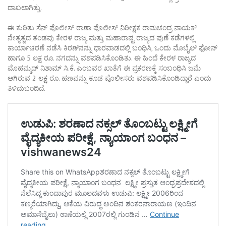
ದಾಖಲಾಗಿತ್ತು.
ಈ ಕುರಿತು ಸೆನ್ ಪೊಲೀಸ್ ಠಾಣಾ ಪೊಲೀಸ್ ನಿರೀಕ್ಷಕ ರಾಮಚಂದ್ರ ನಾಯಕ್
ನೇತೃತ್ವದ ತಂಡವು ಕೇರಳ ರಾಜ್ಯ ಮತ್ತು ಮಹಾರಾಷ್ಟ ರಾಜ್ಯದ ಪುಣೆ ಕಡೆಗಳಲ್ಲಿ
ಕಾರ್ಯಾಚರಣೆ ನಡೆಸಿ ಕಿರಣ್‌ನನ್ನು ಧಾರವಾಡದಲ್ಲಿ ಬಂಧಿಸಿ, ಒಂದು ಮೊಬೈಲ್ ಫೋನ್
ಹಾಗೂ 5 ಲಕ್ಷ ರೂ. ನಗದನ್ನು ವಶಪಡಿಸಿಕೊಂಡಿತು. ಈ ಹಿಂದೆ ಕೇರಳ ರಾಜ್ಯದ
ಮೊಹಮ್ಮದ್ ನಿಶಾಮ್ ಸಿ.ಕೆ. ಎಂಬವರ ಖಾತೆಗೆ ಈ ಪ್ರಕರಣಕ್ಕೆ ಸಂಬಂಧಿಸಿ ಜಮೆ
ಆಗಿರುವ 2 ಲಕ್ಷ ರೂ. ಹಣವನ್ನು ಕೂಡ ಪೊಲೀಸರು ವಶಪಡಿಸಿಕೊಂಡಿದ್ದಾರೆ ಎಂದು
ತಿಳಿದುಬಂದಿದೆ.