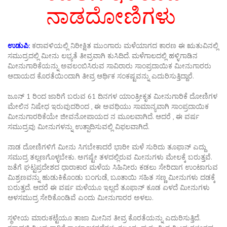
ನಾಡದೋಣಿಗಳು
ಉಡುಪಿ:
ಕರಾವಳಿಯಲ್ಲಿ ನಿರೀಕ್ಷಿತ ಮುಂಗಾರು ಮಳೆಯಾಗದ ಕಾರಣ ಈ ಋತುವಿನಲ್ಲಿ
ಸಮುದ್ರದಲ್ಲಿ ಮೀನು ಲಭ್ಯತೆ ತೀವ್ರವಾಗಿ ಕುಸಿದಿದೆ. ಮಳೆಗಾಲದಲ್ಲಿ ಹಳ್ಳಿಗಾಡಿನ
ಮೀನುಗಾರಿಕೆಯನ್ನು ಅವಲಂಬಿಸಿರುವ ಸಾವಿರಾರು ಸಾಂಪ್ರದಾಯಿಕ ಮೀನುಗಾರರು
ಆದಾಯದ ಕೊರತೆಯಿಂದಾಗಿ ತೀವ್ರ ಆರ್ಥಿಕ ಸಂಕಷ್ಟವನ್ನು ಎದುರಿಸುತ್ತಿದ್ದಾರೆ.
ಜೂನ್ 1 ರಿಂದ ಜಾರಿಗೆ ಬರುವ 61 ದಿನಗಳ ಯಾಂತ್ರೀಕೃತ ಮೀನುಗಾರಿಕೆ ದೋಣಿಗಳ
ಮೇಲಿನ ನಿಷೇಧ ಇರುವುದರಿಂದ , ಈ ಅವಧಿಯು ಸಾಮಾನ್ಯವಾಗಿ ಸಾಂಪ್ರದಾಯಿಕ
ಮೀನುಗಾರರಿಕೆಯೇ ಜೀವನೋಪಾಯದ ನ ಮೂಲವಾಗಿದೆ. ಆದರೆ , ಈ ವರ್ಷ
ಸಮುದ್ರವು ಮೀನುಗಳನ್ನು ಉತ್ಪಾದಿಸುವಲ್ಲಿ ವಿಫಲವಾಗಿದೆ.
ನಾಡ ದೋಣಿಗಳಿಗೆ ಮೀನು ಸಿಗಬೇಕಾದರೆ ಭಾರೀ ಮಳೆ ಸುರಿದು ತೂಫಾನ್‌ ಎದ್ದು
ಸಮುದ್ರ ತಲ್ಲಣಗೊಳ್ಳಬೇಕು. ಅಗಷ್ಟೇ ತಳದಲ್ಲಿರುವ ಮೀನುಗಳು ಮೇಲಕ್ಕೆ ಬರುತ್ತವೆ.
ಜತೆಗೆ ಘಟ್ಟಪ್ರದೇಶದ ಧಾರಾಕಾರ ಮಳೆಯ ಸಿಹಿನೀರು ಕಡಲು ಸೇರಿದಾಗ ಉಂಟಾಗುವ
ಮಿಶ್ರಣವನ್ನು ಹುಡುಕಿಕೊಂಡು ಬಂಗುಡೆ, ಬೂತಾಯಿ ಸಹಿತ ಸಣ್ಣ ಮೀನುಗಳು ದಡಕ್ಕೆ
ಬರುತ್ತದೆ. ಆದರೆ ಈ ವರ್ಷ ಮಳೆಯೂ ಇಲ್ಲದೆ ತೂಫಾನ್‌ ಕೂಡ ಏಳದೆ ಮೀನುಗಳು
ಆಳಸಮುದ್ರ ಸೇರಿಕೊಂಡಿವೆ ಎಂದು ಮೀನುಗಾರರ ಅಳಲು.
ಸ್ಥಳೀಯ ಮಾರುಕಟ್ಟೆಯೂ ತಾಜಾ ಮೀನಿನ ತೀವ್ರ ಕೊರತೆಯನ್ನು ಎದುರಿಸುತ್ತಿದೆ.