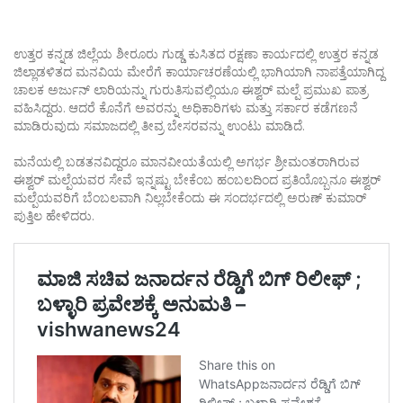
ಉತ್ತರ ಕನ್ನಡ ಜಿಲ್ಲೆಯ ಶೀರೂರು ಗುಡ್ಡ ಕುಸಿತದ ರಕ್ಷಣಾ ಕಾರ್ಯದಲ್ಲಿ ಉತ್ತರ ಕನ್ನಡ
ಜಿಲ್ಲಾಡಳಿತದ ಮನವಿಯ ಮೇರೆಗೆ ಕಾರ್ಯಾಚರಣೆಯಲ್ಲಿ ಭಾಗಿಯಾಗಿ ನಾಪತ್ತೆಯಾಗಿದ್ದ
ಚಾಲಕ ಅರ್ಜುನ್ ಲಾರಿಯನ್ನು ಗುರುತಿಸುವಲ್ಲಿಯೂ ಈಶ್ವರ್ ಮಲ್ಪೆ ಪ್ರಮುಖ ಪಾತ್ರ
ವಹಿಸಿದ್ದರು. ಆದರೆ ಕೊನೆಗೆ ಅವರನ್ನು ಅಧಿಕಾರಿಗಳು ಮತ್ತು ಸರ್ಕಾರ ಕಡೆಗಣನೆ
ಮಾಡಿರುವುದು ಸಮಾಜದಲ್ಲಿ ತೀವ್ರ ಬೇಸರವನ್ನು ಉಂಟು ಮಾಡಿದೆ.
ಮನೆಯಲ್ಲಿ ಬಡತನವಿದ್ದರೂ ಮಾನವೀಯತೆಯಲ್ಲಿ ಅಗರ್ಭ ಶ್ರೀಮಂತರಾಗಿರುವ
ಈಶ್ವರ್ ಮಲ್ಪೆಯವರ ಸೇವೆ ಇನ್ನಷ್ಟು ಬೇಕೆಂಬ ಹಂಬಲದಿಂದ ಪ್ರತಿಯೊಬ್ಬನೂ ಈಶ್ವರ್
ಮಲ್ಪೆಯವರಿಗೆ ಬೆಂಬಲವಾಗಿ ನಿಲ್ಲಬೇಕೆಂದು ಈ ಸಂದರ್ಭದಲ್ಲಿ ಅರುಣ್ ಕುಮಾರ್
ಪುತ್ತಿಲ ಹೇಳಿದರು.