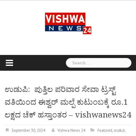
Skip
to
content
Search
for:
ಉಡುಪಿ: ಪುತ್ತಿಲ ಪರಿವಾರ ಸೇವಾ ಟ್ರಸ್ಟ್
ವತಿಯಿಂದ ಈಶ್ವರ್ ಮಲ್ಪೆ ಕುಟುಂಬಕ್ಕೆ ರೂ.1
ಲಕ್ಷದ ಚೆಕ್ ಹಸ್ತಾಂತರ – vishwanews24
September 30, 2024
Vishwa News 24
Featured
,
ಉಡುಪಿ