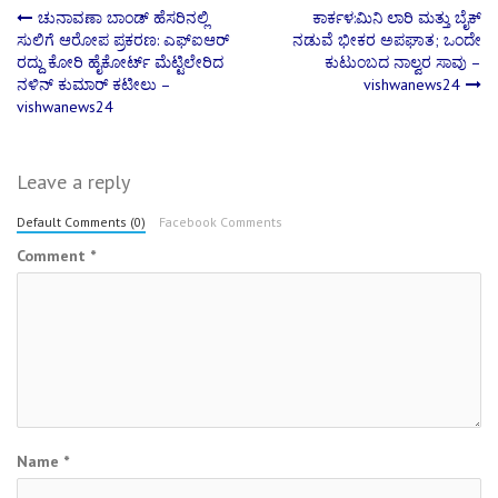
Post
ಚುನಾವಣಾ ಬಾಂಡ್ ಹೆಸರಿನಲ್ಲಿ
ಕಾರ್ಕಳ:ಮಿನಿ ಲಾರಿ ಮತ್ತು ಬೈಕ್
ಸುಲಿಗೆ ಆರೋಪ ಪ್ರಕರಣ: ಎಫ್ಐಆರ್
ನಡುವೆ ಭೀಕರ ಅಪಘಾತ; ಒಂದೇ
ರದ್ದು ಕೋರಿ ಹೈಕೋರ್ಟ್ ಮೆಟ್ಟಿಲೇರಿದ
ಕುಟುಂಬದ ನಾಲ್ವರ ಸಾವು –
navigation
ನಳಿನ್ ಕುಮಾರ್ ಕಟೀಲು –
vishwanews24
vishwanews24
Leave a reply
Default Comments (0)
Facebook Comments
Comment
*
Name
*