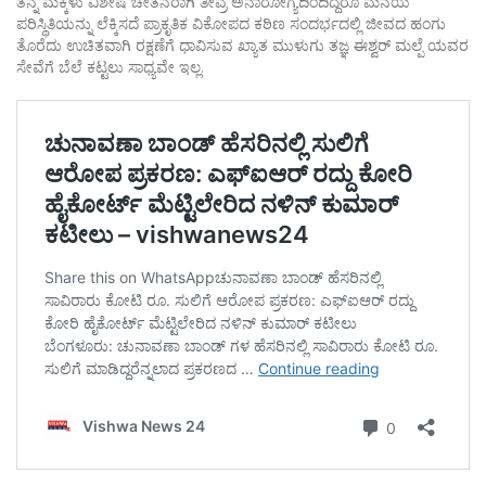
ತನ್ನ ಮಕ್ಕಳು ವಿಶೇಷ ಚೇತನರಾಗಿ ತೀವ್ರ ಅನಾರೋಗ್ಯದಿಂದಿದ್ದರೂ ಮನೆಯ
ಪರಿಸ್ಥಿತಿಯನ್ನು ಲೆಕ್ಕಿಸದೆ ಪ್ರಾಕೃತಿಕ ವಿಕೋಪದ ಕಠಿಣ ಸಂದರ್ಭದಲ್ಲಿ ಜೀವದ ಹಂಗು
ತೊರೆದು ಉಚಿತವಾಗಿ ರಕ್ಷಣೆಗೆ ಧಾವಿಸುವ ಖ್ಯಾತ ಮುಳುಗು ತಜ್ಞ ಈಶ್ವರ್ ಮಲ್ಪೆ ಯವರ
ಸೇವೆಗೆ ಬೆಲೆ ಕಟ್ಟಲು ಸಾಧ್ಯವೇ ಇಲ್ಲ.