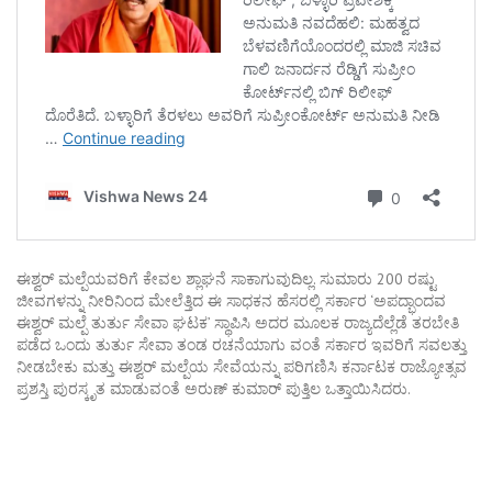
ಈಶ್ವರ್ ಮಲ್ಪೆಯವರಿಗೆ ಕೇವಲ ಶ್ಲಾಘನೆ ಸಾಕಾಗುವುದಿಲ್ಲ. ಸುಮಾರು 200 ರಷ್ಟು
ಜೀವಗಳನ್ನು ನೀರಿನಿಂದ ಮೇಲೆತ್ತಿದ ಈ ಸಾಧಕನ ಹೆಸರಲ್ಲಿ ಸರ್ಕಾರ ‘ಅಪದ್ಭಾಂದವ
ಈಶ್ವರ್ ಮಲ್ಪೆ ತುರ್ತು ಸೇವಾ ಘಟಕ’ ಸ್ಥಾಪಿಸಿ ಅದರ ಮೂಲಕ ರಾಜ್ಯದೆಲ್ಲೆಡೆ ತರಬೇತಿ
ಪಡೆದ ಒಂದು ತುರ್ತು ಸೇವಾ ತಂಡ ರಚನೆಯಾಗು ವಂತೆ ಸರ್ಕಾರ ಇವರಿಗೆ ಸವಲತ್ತು
ನೀಡಬೇಕು ಮತ್ತು ಈಶ್ವರ್ ಮಲ್ಪೆಯ ಸೇವೆಯನ್ನು ಪರಿಗಣಿಸಿ ಕರ್ನಾಟಕ ರಾಜ್ಯೋತ್ಸವ
ಪ್ರಶಸ್ತಿ ಪುರಸ್ಕೃತ ಮಾಡುವಂತೆ ಅರುಣ್ ಕುಮಾರ್ ಪುತ್ತಿಲ ಒತ್ತಾಯಿಸಿದರು.