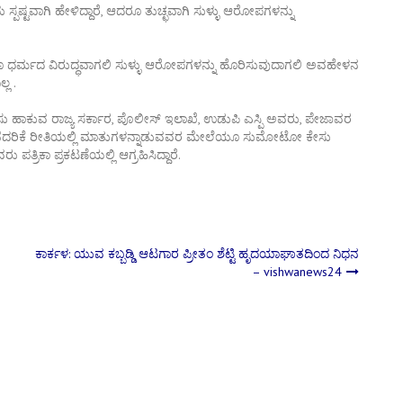
್ಪಷ್ಟವಾಗಿ ಹೇಳಿದ್ದಾರೆ, ಆದರೂ ತುಚ್ಛವಾಗಿ ಸುಳ್ಳು ಆರೋಪಗಳನ್ನು
ಂದೂ ಧರ್ಮದ ವಿರುದ್ಧವಾಗಲಿ ಸುಳ್ಳು ಆರೋಪಗಳನ್ನು ಹೊರಿಸುವುದಾಗಲಿ ಅವಹೇಳನ
ಲ .
ಹಾಕುವ ರಾಜ್ಯ ಸರ್ಕಾರ, ಪೊಲೀಸ್ ಇಲಾಖೆ, ಉಡುಪಿ ಎಸ್ಪಿ ಅವರು, ಪೇಜಾವರ
್ಲಿ ಬೆದರಿಕೆ ರೀತಿಯಲ್ಲಿ ಮಾತುಗಳನ್ನಾಡುವವರ ಮೇಲೆಯೂ ಸುಮೋಟೋ ಕೇಸು
್ರಿಕಾ ಪ್ರಕಟಣೆಯಲ್ಲಿ ಆಗ್ರಹಿಸಿದ್ದಾರೆ.
ಕಾರ್ಕಳ: ಯುವ ಕಬ್ಬಡ್ಡಿ ಆಟಗಾರ ಪ್ರೀತಂ ಶೆಟ್ಟಿ ಹೃದಯಾಘಾತದಿಂದ ನಿಧನ
– vishwanews24