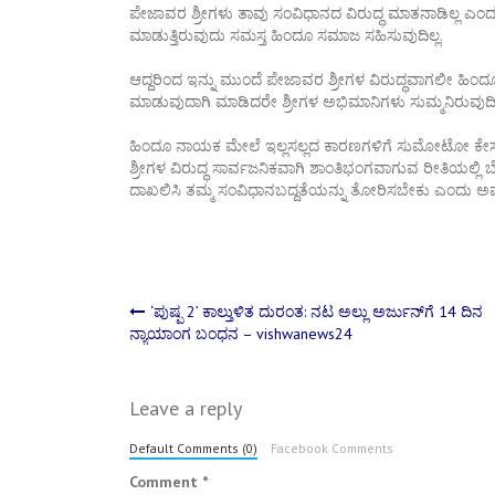
ಪೇಜಾವರ ಶ್ರೀಗಳು ತಾವು ಸಂವಿಧಾನದ ವಿರುದ್ಧ ಮಾತನಾಡಿಲ್ಲ ಎಂದು ಸ
ಮಾಡುತ್ತಿರುವುದು ಸಮಸ್ತ ಹಿಂದೂ ಸಮಾಜ ಸಹಿಸುವುದಿಲ್ಲ.
ಆದ್ದರಿಂದ ಇನ್ನು ಮುಂದೆ ಪೇಜಾವರ ಶ್ರೀಗಳ ವಿರುದ್ಧವಾಗಲೀ ಹಿ
ಮಾಡುವುದಾಗಿ ಮಾಡಿದರೇ ಶ್ರೀಗಳ ಅಭಿಮಾನಿಗಳು ಸುಮ್ಮನಿರುವುದಿಲ್
ಹಿಂದೂ ನಾಯಕ ಮೇಲೆ ಇಲ್ಲಸಲ್ಲದ ಕಾರಣಗಳಿಗೆ ಸುಮೋಟೋ ಕೇಸು 
ಶ್ರೀಗಳ ವಿರುದ್ಧ ಸಾರ್ವಜನಿಕವಾಗಿ ಶಾಂತಿಭಂಗವಾಗುವ ರೀತಿಯಲ
ದಾಖಲಿಸಿ ತಮ್ಮ ಸಂವಿಧಾನಬದ್ದತೆಯನ್ನು ತೋರಿಸಬೇಕು ಎಂದು ಅವರು ಪತ
Post
‘ಪುಷ್ಪ 2’ ಕಾಲ್ತುಳಿತ ದುರಂತ: ನಟ ಅಲ್ಲು ಅರ್ಜುನ್‌ಗೆ 14 ದಿನ
ನ್ಯಾಯಾಂಗ ಬಂಧನ – vishwanews24
navigation
Leave a reply
Default Comments (0)
Facebook Comments
Comment
*