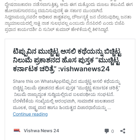
ದ್ವೇಷರಾಜಕಾರಣ ನಡೆಸಲಾಗುತ್ತಿತ್ತು. ಅದು ಈಗ ಮತ್ತೊಂದು ಮಜಲು ತಲುಪಿದೆ. ಈಗ
ಹೋರಾಟಗಾರರನ್ನೂ ದಮನಿಸುವುದಕ್ಕೆ ಈ ಸರ್ಕಾರ ಮುಂದಾಗಿದೆ.
ಸಿದ್ದರಾಮಯ್ಯನವರೇ ಅಧಿಕಾರ ಶಾಶ್ವತವಲ್ಲ, ದೌರ್ಜನ್ಯಕ್ಕೆ ಜನ ಬೆದರುವುದಿಲ್ಲ. ಜನತಾ
ನ್ಯಾಯಾಲಯದಲ್ಲಿ ಸಾಕ್ಷಿ ನಾಶ ಸುಲಭವಲ್ಲ ಎಂಬುದು ನೆನಪಿರಲಿ ಎಂದು ಬಿಜೆಪಿ
ಪ್ರಧಾನ ಕಾರ್ಯದರ್ಶಿ ವಿ ಸುನಿಲ್ ಕುಮಾರ್ ಹೇಳಿಕೆಯಲ್ಲಿ ತಿಳಿಸಿದ್ದಾರೆ.