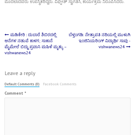
ಮೊದಲಾದವರು ಉಪಸ್ಥಿತರಿದ್ದರು. ವಿಘ್ನೇಶ್ ಸ್ವಾಗತಿಸಿ, ಕಾರ್ಯಕ್ರಮ ನಿರೂಪಿಸಿದರು.
Post
ಮಡಿಕೇರಿ : ದುಬಾರೆ ಶಿಬಿರದಲ್ಲಿ
ಬೆಳ್ತಂಗಡಿ: ನೇತ್ರಾವತಿ ನದಿಯಲ್ಲಿ ಮುಳುಗಿ
ಆನೆಗಳ ನಡುವೆ ಕಾಳಗ; ಸಾಕಾನೆ
ಇಂಜಿನಿಯರಿಂಗ್ ವಿದ್ಯಾರ್ಥಿ ಸಾವು -
ಮೈಮೇಲೆ ಬಿದ್ದು ಪ್ರವಾಸಿ ಮಹಿಳೆ ಮೃತ್ಯು –
vishwanews24
navigation
vishwanews24
Leave a reply
Default Comments (0)
Facebook Comments
Comment
*