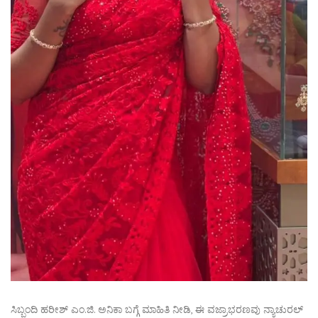
ಸಿಬ್ಬಂದಿ ಹರೀಶ್ ಎಂ.ಜಿ. ಅನಿಕಾ ಬಗ್ಗೆ ಮಾಹಿತಿ ನೀಡಿ, ಈ ವಜ್ರಾಭರಣವು ನ್ಯಾಚುರಲ್