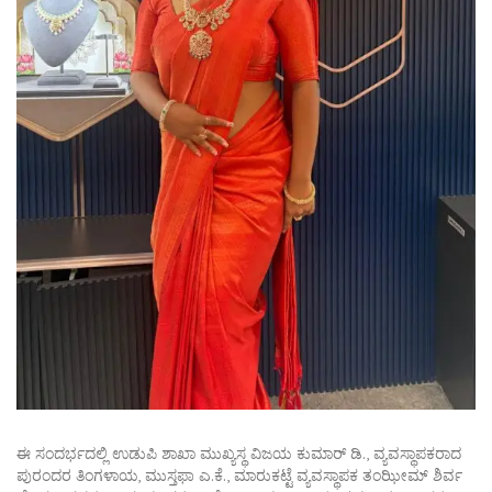
ಈ ಸಂದರ್ಭದಲ್ಲಿ ಉಡುಪಿ ಶಾಖಾ ಮುಖ್ಯಸ್ಥ ವಿಜಯ ಕುಮಾರ್ ಡಿ., ವ್ಯವಸ್ಥಾಪಕರಾದ
ಪುರಂದರ ತಿಂಗಳಾಯ, ಮುಸ್ತಫಾ ಎ.ಕೆ., ಮಾರುಕಟ್ಟೆ ವ್ಯವಸ್ಥಾಪಕ ತಂಝೀಮ್ ಶಿರ್ವ