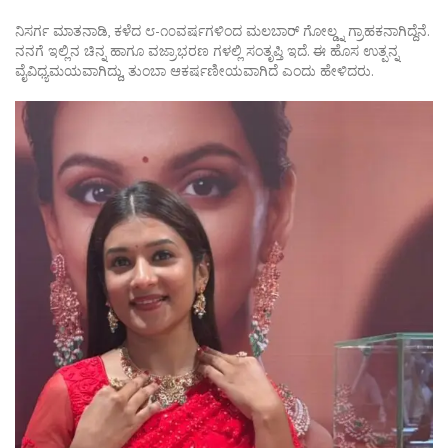
ನಿಸರ್ಗ ಮಾತನಾಡಿ, ಕಳೆದ ೮-೧೦ವರ್ಷಗಳಿಂದ ಮಲಬಾರ್ ಗೋಲ್ಡ್ನ ಗ್ರಾಹಕನಾಗಿದ್ದೆನೆ.
ನನಗೆ ಇಲ್ಲಿನ ಚಿನ್ನ ಹಾಗೂ ವಜ್ರಾಭರಣ ಗಳಲ್ಲಿ ಸಂತೃಪ್ತಿ ಇದೆ. ಈ ಹೊಸ ಉತ್ಪನ್ನ
ವೈವಿಧ್ಯಮಯವಾಗಿದ್ದು, ತುಂಬಾ ಆಕರ್ಷಣೀಯವಾಗಿದೆ ಎಂದು ಹೇಳಿದರು.