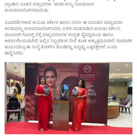
ಬ್ರಾಂಡಿನ ನೂತನ ವಜ್ರಾಭರಣ `ಆನಿಕಾ’ವನ್ನು ಸೋಮವಾರ
ಅನಾವರಣಗೊಳಿಸಲಾಯಿತು.
ರೂಪದರ್ಶಿಗಳಾದ ಅನುಷಾ ಕರ್ಕೇರ ಹಾಗೂ ನಿಸರ್ಗ ಈ ವಿನೂತನ ವಜ್ರಾಭರಣ
ಆನಿಕಾವನ್ನು ಅನಾವರಣಗೊಳಿಸಿದರು. ಬಳಿಕ ಮಾತನಾಡಿದ ಅನುಷಾ ಕರ್ಕೇರ,
ಮಲಬಾರ್ ಗೋಲ್ದ್ ನಲ್ಲಿ ವಜ್ರಾಭರಣಗಳ ಸಂಗ್ರಹ ವೈವಿಧ್ಯಮಯ ಹಾಗೂ
ಆಕರ್ಷಣೀಯವಾಗಿದೆ. ಇಲ್ಲಿನ ಸಿಬ್ಬಂದಿಗಳ ಸೇವೆ ಕೂಡ ಅತ್ಯುತ್ತಮವಾಗಿದೆ. ಸಾಮಾಜಿಕ
ಕಾರ್ಯದಲ್ಲೂ ಈ ಸಂಸ್ಥೆ ತೊಡಗಿಸಿ ಕೊಂಡಿದ್ದು, ಇನ್ನಷ್ಟು ಎತ್ತರಕ್ಕೇರಲಿ ಎಂದು
ಹಾರೈಸಿದರು.