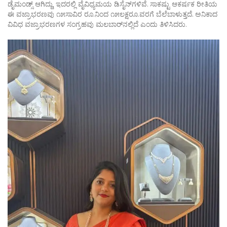
ಡೈಮಂಡ್ಸ್ ಆಗಿದ್ದು, ಇದರಲ್ಲಿ ವೈವಿಧ್ಯಮಯ ಡಿಸೈನ್‌ಗಳಿವೆ. ಸಾಕಷ್ಟು ಆಕರ್ಷಕ ರೀತಿಯ
ಈ ವಜ್ರಾಭರಣವು ೧೫ಸಾವಿರ ರೂ.ನಿಂದ ೧೫ಲಕ್ಷರೂ.ವರಗೆ ಬೆಲೆಬಾಳುತ್ತದೆ. ಅನಿಕಾದ
ವಿವಿಧ ವಜ್ರಾಭರಣಗಳ ಸಂಗ್ರಹವು ಮಲಬಾರ್‌ನಲ್ಲಿದೆ ಎಂದು ತಿಳಿಸಿದರು.