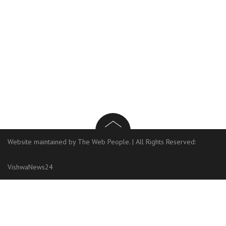
Website maintained by The Web People.
|
All Rights Reserved:
VishwaNews24