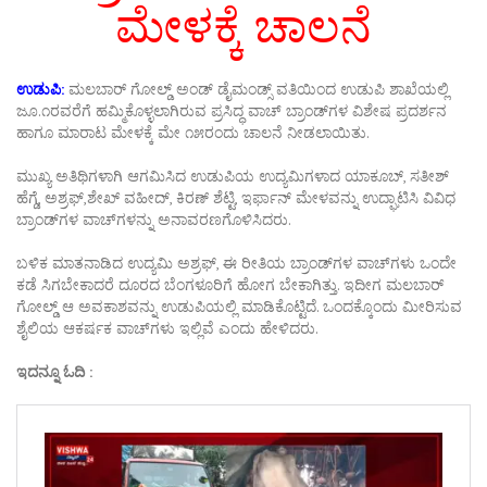
ಮೇಳಕ್ಕೆ ಚಾಲನೆ
ಉಡುಪಿ:
ಮಲಬಾರ್ ಗೋಲ್ಡ್ ಅಂಡ್ ಡೈಮಂಡ್ಸ್ ವತಿಯಿಂದ ಉಡುಪಿ ಶಾಖೆಯಲ್ಲಿ
ಜೂ.೧ರವರೆಗೆ ಹಮ್ಮಿಕೊಳ್ಳಲಾಗಿರುವ ಪ್ರಸಿದ್ಧ ವಾಚ್ ಬ್ರಾಂಡ್‌ಗಳ ವಿಶೇಷ ಪ್ರದರ್ಶನ
ಹಾಗೂ ಮಾರಾಟ ಮೇಳಕ್ಕೆ ಮೇ ೧೫ರಂದು ಚಾಲನೆ ನೀಡಲಾಯಿತು.
ಮುಖ್ಯ ಅತಿಥಿಗಳಾಗಿ ಆಗಮಿಸಿದ ಉಡುಪಿಯ ಉದ್ಯಮಿಗಳಾದ ಯಾಕೂಬ್, ಸತೀಶ್
ಹೆಗ್ಡೆ, ಅಶ್ರಫ್,ಶೇಖ್ ವಹೀದ್, ಕಿರಣ್ ಶೆಟ್ಟಿ, ಇರ್ಫಾನ್ ಮೇಳವನ್ನು ಉದ್ಘಾಟಿಸಿ ವಿವಿಧ
ಬ್ರಾಂಡ್‌ಗಳ ವಾಚ್‌ಗಳನ್ನು ಅನಾವರಣಗೊಳಿಸಿದರು.
ಬಳಿಕ ಮಾತನಾಡಿದ ಉದ್ಯಮಿ ಅಶ್ರಫ್, ಈ ರೀತಿಯ ಬ್ರಾಂಡ್‌ಗಳ ವಾಚ್‌ಗಳು ಒಂದೇ
ಕಡೆ ಸಿಗಬೇಕಾದರೆ ದೂರದ ಬೆಂಗಳೂರಿಗೆ ಹೋಗ ಬೇಕಾಗಿತ್ತು. ಇದೀಗ ಮಲಬಾರ್
ಗೋಲ್ಡ್ ಆ ಅವಕಾಶವನ್ನು ಉಡುಪಿಯಲ್ಲಿ ಮಾಡಿಕೊಟ್ಟಿದೆ. ಒಂದಕ್ಕೊಂದು ಮೀರಿಸುವ
ಶೈಲಿಯ ಆಕರ್ಷಕ ವಾಚ್‌ಗಳು ಇಲ್ಲಿವೆ ಎಂದು ಹೇಳಿದರು.
ಇದನ್ನೂ ಓದಿ :