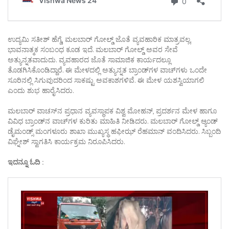
ಉದ್ಯಮಿ ಸತೀಶ್ ಹೆಗ್ಡೆ, ಮಲಬಾರ್ ಗೋಲ್ಡ್ ಜೊತೆ ವ್ಯವಹಾರಿಕ ಮಾತ್ರವಲ್ಲ,
ಭಾವನಾತ್ಮಕ ಸಂಬಂಧ ಕೂಡ ಇದೆ. ಮಲಬಾರ್ ಗೋಲ್ಡ್ ಅವರ ಸೇವೆ
ಅತ್ಯುನ್ನತವಾದುದು. ವ್ಯವಹಾರದ ಜೊತೆ ಸಾಮಾಜಿಕ ಕಾರ್ಯದಲ್ಲೂ
ತೊಡಗಿಸಿಕೊಂಡಿದ್ದಾರೆ. ಈ ಮೇಳದಲ್ಲಿ ಅತ್ಯುನ್ನತ ಬ್ರಾಂಡ್‌ಗಳ ವಾಚ್‌ಗಳು ಒಂದೇ
ಸೂರಿನಲ್ಲಿ ಸಿಗುವುದರಿಂದ ಸಾಕಷ್ಟು ಅವಕಾಶಗಳಿವೆ. ಈ ಮೇಳ ಯಶಸ್ವಿಯಾಗಲಿ
ಎಂದು ಶುಭ ಹಾರೈಸಿದರು.
ಮಲಬಾರ್ ವಾಚಸ್‌ನ ಪ್ರಧಾನ ವ್ಯವಸ್ಥಾಪಕ ವಿಶ್ವ ಮೋಹನ್, ಪ್ರದರ್ಶನ ಮೇಳ ಹಾಗೂ
ವಿವಿಧ ಬ್ರಾಂಡ್‌ನ ವಾಚ್‌ಗಳ ಕುರಿತು ಮಾಹಿತಿ ನೀಡಿದರು. ಮಲಬಾರ್ ಗೋಲ್ಡ್ ಆ್ಯಂಡ್
ಡೈಮಂಡ್ಸ್ ಮಂಗಳೂರು ಶಾಖಾ ಮುಖ್ಯಸ್ಥ ಹಫೀಝ್ ರೆಹಮಾನ್ ವಂದಿಸಿದರು. ಸಿಬ್ಬಂದಿ
ವಿಘ್ನೇಶ್ ಸ್ವಾಗತಿಸಿ ಕಾರ್ಯಕ್ರಮ ನಿರೂಪಿಸಿದರು.
ಇದನ್ನೂ ಓದಿ :