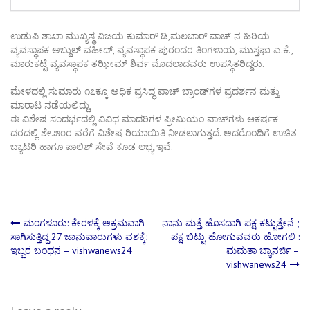
ಉಡುಪಿ ಶಾಖಾ ಮುಖ್ಯಸ್ಥ ವಿಜಯ ಕುಮಾರ್ ಡಿ,ಮಲಬಾರ್ ವಾಚ್ ನ ಹಿರಿಯ
ವ್ಯವಸ್ಥಾಪಕ ಅಬ್ದುಲ್ ವಹೀದ್, ವ್ಯವಸ್ಥಾಪಕ ಪುರಂದರ ತಿಂಗಳಾಯ, ಮುಸ್ತಫಾ ಎ.ಕೆ.,
ಮಾರುಕಟ್ಟೆ ವ್ಯವಸ್ಥಾಪಕ ತಝೀಮ್ ಶಿರ್ವ ಮೊದಲಾದವರು ಉಪಸ್ಥಿತರಿದ್ದರು.
ಮೇಳದಲ್ಲಿ ಸುಮಾರು ೧೭ಕ್ಕೂ ಅಧಿಕ ಪ್ರಸಿದ್ಧ ವಾಚ್ ಬ್ರಾಂಡ್‌ಗಳ ಪ್ರದರ್ಶನ ಮತ್ತು
ಮಾರಾಟ ನಡೆಯಲಿದ್ದು,
ಈ ವಿಶೇಷ ಸಂದರ್ಭದಲ್ಲಿ ವಿವಿಧ ಮಾದರಿಗಳ ಪ್ರೀಮಿಯಂ ವಾಚ್‌ಗಳು ಆಕರ್ಷಕ
ದರದಲ್ಲಿ ಶೇ.೫೦ರ ವರೆಗೆ ವಿಶೇಷ ರಿಯಾಯಿತಿ ನೀಡಲಾಗುತ್ತದೆ. ಅದರೊಂದಿಗೆ ಉಚಿತ
ಬ್ಯಾಟರಿ ಹಾಗೂ ಪಾಲಿಶ್ ಸೇವೆ ಕೂಡ ಲಭ್ಯ ಇವೆ.
Post
ಮಂಗಳೂರು: ಕೇರಳಕ್ಕೆ ಅಕ್ರಮವಾಗಿ
ನಾನು ಮತ್ತೆ ಹೊಸದಾಗಿ ಪಕ್ಷ ಕಟ್ಟುತ್ತೇನೆ ;
ಸಾಗಿಸುತ್ತಿದ್ದ 27 ಜಾನುವಾರುಗಳು ವಶಕ್ಕೆ;
ಪಕ್ಷ ಬಿಟ್ಟು ಹೋಗುವವರು ಹೋಗಲಿ :
ಇಬ್ಬರ ಬಂಧನ – vishwanews24
ಮಮತಾ ಬ್ಯಾನರ್ಜಿ –
navigation
vishwanews24