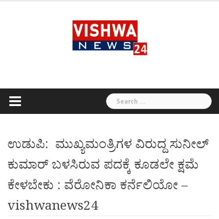
Skip
to
content
Search
for:
ಉಡುಪಿ: ಮುಖ್ಯಮಂತ್ರಿಗಳ ವಿರುದ್ದ ಸುನೀಲ್
ಕುಮಾರ್ ಬಳಸಿರುವ ಪದಕ್ಕೆ ಕೂಡಲೇ ಕ್ಷಮೆ
ಕೇಳಬೇಕು : ವೆರೋನಿಕಾ ಕರ್ನೆಲಿಯೋ –
vishwanews24