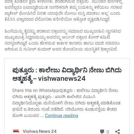
ಪದಕ್ಕೆ ಕೂಡಲೇ ಕ್ಷಮೆ ಕೇಳಬೇಕು. ಶರಣಾಗಿರುವ ನಕ್ಸಲರು . ಮುಂದಿನ ದಿನಗಳಲ್ಲಿ
ಇವರೆಲ್ಲರೂ ಜವಾಬ್ದಾರಿಯುತ ನಾಗರಿಕರಾಗಿ ತಮ್ಮ ಬದುಕನ್ನು ಕಳೆಯಲು ಸರಕಾರ
ಪ್ಯಾಕೇಜ್ ಘೋಷಿಸಿದೆ ವಿನಹ ಯಾವುದೇ ಮೋಜು ಮಸ್ತಿ ಮಾಡಲು ಅಲ್ಲ” ಎಂದು
ಕೆಪಿಸಿಸಿ ವಕ್ತಾರರಾದ ವೆರೋನಿಕಾ ಕರ್ನೆಲಿಯೋ ಆಕ್ರೋಶ ವ್ಯಕ್ತಪಡಿಸಿದ್ದಾರೆ.
ಹಿಂಸೆಯನ್ನು ಕೈಬಿಟ್ಟು ಶರಣಾದ ನಕ್ಸಲರನ್ನು ಸಮಾಜದ ಮುಖ್ಯವಾಹಿನಿ ಸ್ವಾಗತಿಸಿದ
ಮುಖ್ಯಮಂತ್ರಿ ಸಿದ್ದರಾಮಯ್ಯ ಅವರನ್ನು ಅರ್ಬನ್ ನಕ್ಸಲರ ಕೋರ್ ಕಮಿಟಿ
ಸದಸ್ಯರಾಗಿದ್ದಾರೆ ಎಂದು ಹೇಳಿರುವ ಕಾರ್ಕಳ ಶಾಸಕರು ಹಾಗೂ ಮಾಜಿ ಸಚಿವರೂ
ಆಗಿರುವ ವಿ ಸುನೀಲ್ ಕುಮಾರ್ ಅವರ ಶೋಚನೀಯ ಮನಸ್ಥಿತಿಗೆ ಧಿಕ್ಕಾರವಿದೆ.