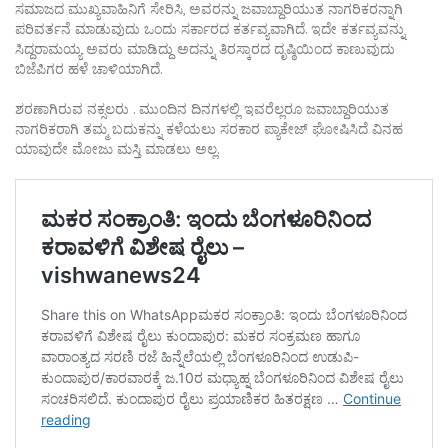
ಸಮಾಜದ ಮುಖ್ಯವಾಹಿನಿಗೆ ಸೇರಿಸಿ, ಅವರನ್ನು ಜವಾಬ್ದಾರಿಯುತ ನಾಗರಿಕರನ್ನಾಗಿ
ಪರಿವರ್ತನೆ ಮಾಡುವುದು ಒಂದು ಸರ್ಕಾರದ ಕರ್ತವ್ಯವಾಗಿದೆ. ಇದೇ ಕರ್ತವ್ಯವನ್ನು
ಸಿದ್ದರಾಮಯ್ಯ ಅವರು ಮಾಡಿದ್ದು ಅದನ್ನು ತಿರಸ್ಕಾರದ ದೃಷ್ಠಿಯಿಂದ ಕಾಣುವುದು
ಬಿಜೆಪಿಗರ ಹಳೆ ಚಾಳಿಯಾಗಿದೆ.
ಶರಣಾಗಿರುವ ನಕ್ಸಲರು . ಮುಂದಿನ ದಿನಗಳಲ್ಲಿ ಇವರೆಲ್ಲರೂ ಜವಾಬ್ದಾರಿಯುತ
ನಾಗರಿಕರಾಗಿ ತಮ್ಮ ಬದುಕನ್ನು ಕಳೆಯಲು ಸರಕಾರ ಪ್ಯಾಕೇಜ್ ಘೋಷಿಸಿದೆ ವಿನಹ
ಯಾವುದೇ ಮೋಜು ಮಸ್ತಿ ಮಾಡಲು ಅಲ್ಲ.