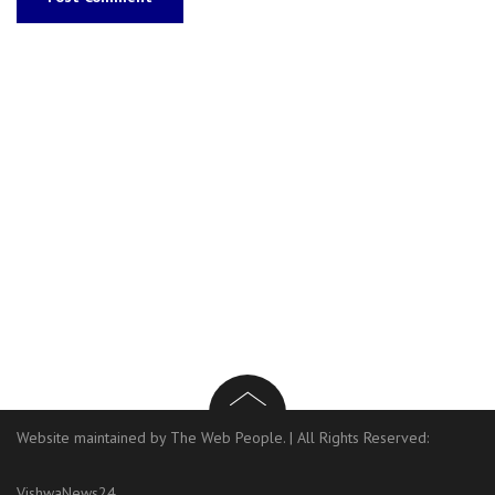
Website maintained by The Web People.
|
All Rights Reserved:
VishwaNews24