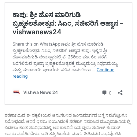
ಶರಣಾಗಿರುವ ಈ ನಕ್ಸಲೀಯರ ಅನುಸರಿಸಿದ ಹಿಂಸಾಮಾರ್ಗದ ಬಗ್ಗೆ ನಮಗೆಲ್ಲರಿಗೂ
ವಿರೋಧವಿದೆ. ಆದರೆ ಇವರು ಬಯಸಿದಂತೆ ಶರಣಾಗಿ ಸಮಾಜದ ಮುಖ್ಯವಾಹಿನಿಯಲ್ಲಿ
ಬದಕಲು ಕೂಡ ಸಂವಿಧಾನದಲ್ಲಿ ಅವಕಾಶವಿದೆ ಎನ್ನುವುದು ಸುನೀಲ್ ಕುಮಾರ್
ಅವರು ಮರೆತಿರಬೇಕು. ದಾರಿ ತಪ್ಪಿ ಹಿಂಸೆಯ ಮಾರ್ಗ ಹಿಡಿದವರ ಮನವೊಲಿಸಿ