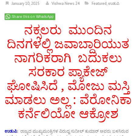
January 10, 2025
Vishwa News 24
Featured
,
ಉಡುಪಿ
Share this on WhatsApp
ನಕ್ಸಲರು ಮುಂದಿನ
ದಿನಗಳಲ್ಲಿ ಜವಾಬ್ದಾರಿಯುತ
ನಾಗರಿಕರಾಗಿ ಬದುಕಲು
ಸರಕಾರ ಪ್ಯಾಕೇಜ್
ಘೋಷಿಸಿದೆ , ಮೋಜು ಮಸ್ತಿ
ಮಾಡಲು ಅಲ್ಲ : ವೆರೋನಿಕಾ
ಕರ್ನೆಲಿಯೋ ಆಕ್ರೋಶ
ಉಡುಪಿ:
ರಾಜ್ಯದ ಮುಖ್ಯಮಂತ್ರಿಗಳ ವಿರುದ್ದ ಸುನೀಲ್ ಕುಮಾರ್ ಅವರು ಬಳಸಿರುವ