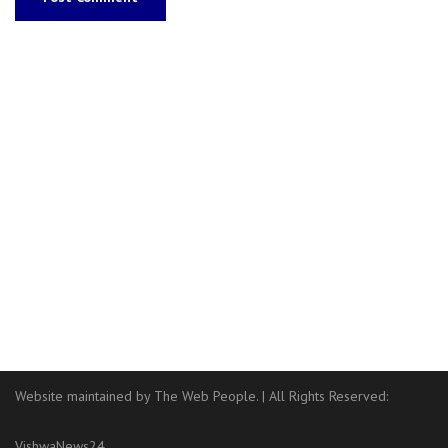
Website maintained by The Web People.
|
All Rights Reserved:
VishwaNews24