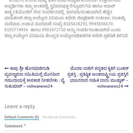
ಅಭ್ಯರ್ಥಿಗಳು
ತಮ್ಮ
ಅಂಕಪಟ್ಟಿ
,
ಸ್ವವಿವರವುಳ್ಳ
ರೆಸ್ಯೂಮ್
/
ಸಿವಿ
ಹಾಗೂ
ಆಧಾರ್
ಕಾರ್ಡ್ಪ್ರತಿಯೊಂದಿಗೆ
ನೇರ
ಸಂದರ್ಶನದಲ್ಲಿ
ಭಾಗವಹಿಸಬಹುದಾಗಿದೆ
.
ಹೆಚ್ಚಿನ
ಮಾಹಿತಿಗಾಗಿ
ಜಿಲ್ಲಾ
ಉದ್ಯೋಗ
ವಿನಿಮಯ
ಕಛೇರಿ
,
ಜಿಲ್ಲಾಧಿಕಾರಿ
ಸಂಕೀರ್ಣ
,
ರಜತಾದ್ರಿ
,
ಮಣಿಪಾಲ
,
ಉಡುಪಿ
ದೂರವಾಣಿ
ಸಂಖ್ಯೆ
: 8105618291, 9945856670,
8105774936
ಹಾಗೂ
9901472710
ಅನ್ನು
ಸಂಪರ್ಕಿಸಬಹುದಾಗಿದೆ
ಎಂದು
ಜಿಲ್ಲಾ
ಉದ್ಯೋಗ
ವಿನಿಮಯ
ಕೇಂದ್ರದ
ಉದ್ಯೋಗಾಧಿಕಾರಿಗಳ
ಕಚೇರಿ
ಪ್ರಕಟಣೆ
ತಿಳಿಸಿದೆ
.
Post
ಕಾಪು ಶ್ರೀ ಹೊಸಮಾರಿಗುಡಿ
ಮೊದಲ ಬಾರಿಗೆ ಕನ್ನಡದ ಕೃತಿಗೆ ಬೂಕರ್
ವ್ಯವಸ್ಥಾಪನಾ ಸಮಿತಿಯಲ್ಲಿ ಮೊಗವೀರ
ಪ್ರಶಸ್ತಿ ; ಪ್ರತಿಷ್ಠಿತ ಅಂತರಾಷ್ಟ್ರೀಯ ಪ್ರಶಸ್ತಿಗೆ
ಸಮುದಾಯಕ್ಕೆ ಅವಕಾಶ ನೀಡಬೇಕು : ವೈ.
ಭಾಜನರಾದ ಸಾಹಿತಿ ಬಾನು ಮುಷ್ತಾಕ್ –
navigation
ಸುಕುಮಾರ್ – vishwanews24
vishwanews24
Leave a reply
Default Comments (0)
Facebook Comments
Comment
*