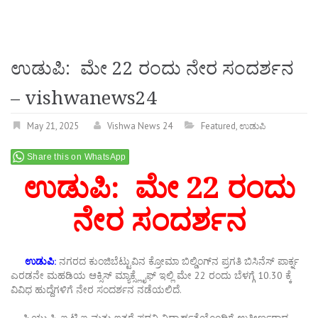
ಉಡುಪಿ: ಮೇ 22 ರಂದು ನೇರ ಸಂದರ್ಶನ
– vishwanews24
May 21, 2025
Vishwa News 24
Featured
,
ಉಡುಪಿ
Share this on WhatsApp
ಉಡುಪಿ: ಮೇ 22 ರಂದು
ನೇರ ಸಂದರ್ಶನ
ಉಡುಪಿ:
ನಗರದ
ಕುಂಜಿಬೆಟ್ಟುವಿನ
ಕ್ರೋಮಾ
ಬಿಲ್ಡಿಂಗ್
ನ
ಪ್ರಗತಿ
ಬಿಸಿನೆಸ್
ಪಾರ್ಕ್ನ
ಎರಡನೇ
ಮಹಡಿಯ
ಆಕ್ಸಿಸ್
ಮ್ಯಾಕ್ಸ್ಲೈಫ್
ಇಲ್ಲಿ
ಮೇ
22
ರಂದು
ಬೆಳಗ್ಗೆ
10.30
ಕ್ಕೆ
ವಿವಿಧ
ಹುದ್ದೆಗಳಿಗೆ
ನೇರ
ಸಂದರ್ಶನ
ನಡೆಯಲಿದೆ
.
ಪಿ
.
ಯು
.
ಸಿ
,
ಐ
.
ಟಿ
.
ಐ
ಮತ್ತು
ಇತರೆ
ಪದವಿ
ವಿದ್ಯಾರ್ಹತೆಯೊಂದಿಗೆ
ಉತ್ತೀರ್ಣರಾದ