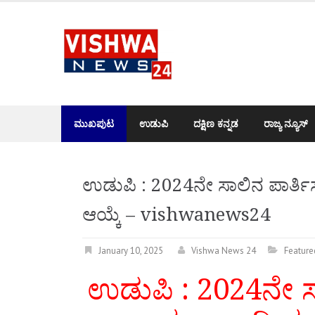
Skip
to
content
ಮುಖಪುಟ
ಉಡುಪಿ
ದಕ್ಷಿಣ ಕನ್ನಡ
ರಾಜ್ಯ ನ್ಯೂಸ್
ಉಡುಪಿ : 2024ನೇ ಸಾಲಿನ ಪಾರ್ತಿಸುಬ್
ಆಯ್ಕೆ – vishwanews24
January 10, 2025
Vishwa News 24
Feature
ಉಡುಪಿ : 2024ನೇ ಸಾಲಿ