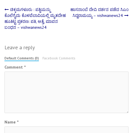
Post
ಚಿಕ್ಕಮಗಳೂರು : ಪತ್ನಿಯನ್ನು
ಹಾಸನಾಂಬೆ ದೇವಿ ದರ್ಶನ ಪಡೆದ ಸಿಎಂ
ಕೊಲೆಗೈದು ಕೊಳವೆಬಾವಿಯಲ್ಲಿ ಮೃತದೇಹ
ಸಿದ್ದರಾಮಯ್ಯ – vishwanews24
ಹೂತಿಟ್ಟ ಪ್ರಕರಣ: ಪತಿ, ಅತ್ತೆ, ಮಾವನ
navigation
ಬಂಧನ – vishwanews24
Leave a reply
Default Comments (0)
Facebook Comments
Comment
*
Name
*