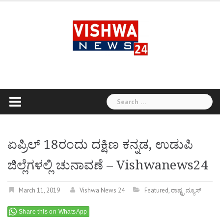
Skip
to
content
Search
for:
ಏಪ್ರಿಲ್ 18ರಂದು ದಕ್ಷಿಣ ಕನ್ನಡ, ಉಡುಪಿ
ಜಿಲ್ಲೆಗಳಲ್ಲಿ ಚುನಾವಣೆ – Vishwanews24
March 11, 2019
Vishwa News 24
Featured
,
ರಾಷ್ಟ್ರ ನ್ಯೂಸ್
Share this on WhatsApp