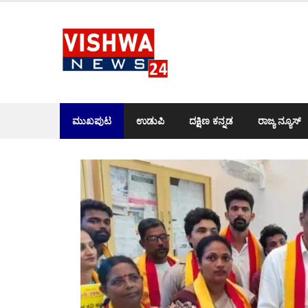
Skip
to
content
ಮುಖಪುಟ
ಉಡುಪಿ
ದಕ್ಷಿಣ ಕನ್ನಡ
ರಾಜ್ಯ ನ್ಯೂಸ್