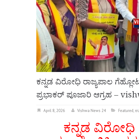
ಕನ್ನಡ ವಿರೋಧಿ ರಾಜ್ಯಪಾಲ ಗೆಹ್ಲೋಟ್
ಪ್ರಭಾಕರ್ ಪೂಜಾರಿ ಆಗ್ರಹ – vi
April 8, 2026
Vishwa News 24
Featured
,
ಉ
ಕನ್ನಡ ವಿರೋಧಿ 