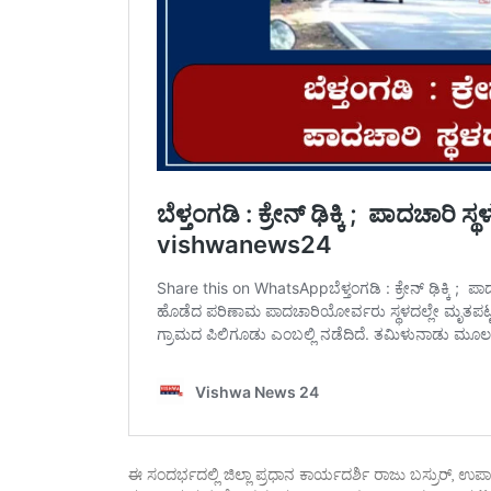
ಈ ಸಂದರ್ಭದಲ್ಲಿ ಜಿಲ್ಲಾ ಪ್ರಧಾನ ಕಾರ್ಯದರ್ಶಿ ರಾಜು ಬಸ್ರುರ್, ಉಪಾ