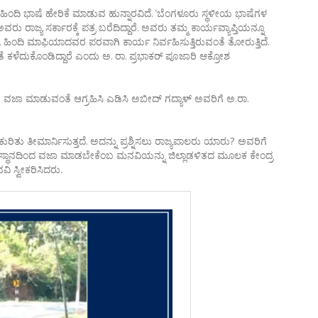
ಿ ಹಿಂದಿ ಭಾಷೆ ಹೇರಿಕೆ ಮಾಡುವ ಹುನ್ನಾರವಿದೆ. ‘ಬೆಂಗಳೂರು ಸ್ಥಳೀಯ ಭಾಷೆಗಳ
 ಸರ್ಕಾರಕ್ಕೆ ಪತ್ರ ಬರೆದಿದ್ದಾರೆ. ಅವರು ತಮ್ಮ ಕಾರ್ಯವ್ಯಾಪ್ತಿಯನ್ನೂ
ೆ. ಹಿಂದಿ ಮಾಫಿಯಾದವರ ಪರವಾಗಿ ಕಾರ್ಯ ನಿರ್ವಹಿಸುತ್ತಿರುವಂತೆ ತೋರುತ್ತಿದೆ.
 ಕಳೆದುಕೊಂಡಿದ್ದಾರೆ ಎಂದು ಅ. ರಾ. ಪ್ರಭಾಕರ್ ಪೂಜಾರಿ ಆಕ್ರೋಶ
ಾರ ವಜಾ ಮಾಡುವಂತೆ ಆಗ್ರಹಿಸಿ ಎಡಿಸಿ ಅಬೀದ್ ಗದ್ಯಾಳ್ ಅವರಿಗೆ ಅ.ರಾ.
ರಿತು ತೀಮಾರ್ನಿಸುತ್ತದೆ. ಅದನ್ನು ಪ್ರಶ್ನಿಸಲು ರಾಜ್ಯಪಾಲರು ಯಾರು? ಅವರಿಗೆ
ಸ್ಥಾನದಿಂದ ವಜಾ ಮಾಡಬೇಕೆಂಬ ಮನವಿಯನ್ನು ಜಿಲ್ಲಾಡಳಿತದ ಮೂಲಕ ಕೇಂದ್ರ
ಿ ಸ್ವೀಕರಿಸಿದರು.