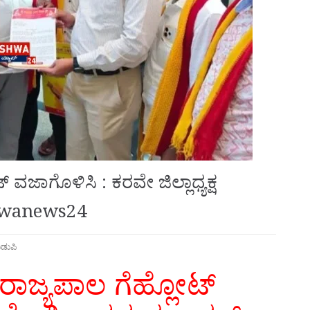
 ವಜಾಗೊಳಿಸಿ : ಕರವೇ ಜಿಲ್ಲಾಧ್ಯಕ್ಷ
shwanews24
ಡುಪಿ
ರಾಜ್ಯಪಾಲ ಗೆಹ್ಲೋಟ್