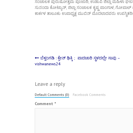
ಸಂಚಾಲಕ ಪುರುಷೋತ್ತಮ ಪೂಜಾರಿ, ಉಡುಪಿ ಜಿಲ್ಲಾ ಮಹಿಳಾ ಘಟಕ
ಸುನಂದಾ ಕೋಟ್ಯಾನ್, ಜಿಲ್ಲಾ ಸಂಚಾಲಕ ಕೃಷ್ಣ ಪಾಂಗಾಳ, ಗೋಪಾಲ್ ದೊರ
ಕಾರ್ಕಳ ತಾಲೂಕು ಉಪಾಧ್ಯಕ್ಷ ಮುಬಿನ್ ಮೊದಲಾದವರು ಉಪಸ್ಥಿತರಿದ್
Post
ಬೆಳ್ತಂಗಡಿ : ಕ್ರೇನ್ ಢಿಕ್ಕಿ ; ಪಾದಚಾರಿ ಸ್ಥಳದಲ್ಲೇ ಸಾವು –
vishwanews24
navigation
Leave a reply
Default Comments (0)
Facebook Comments
Comment
*