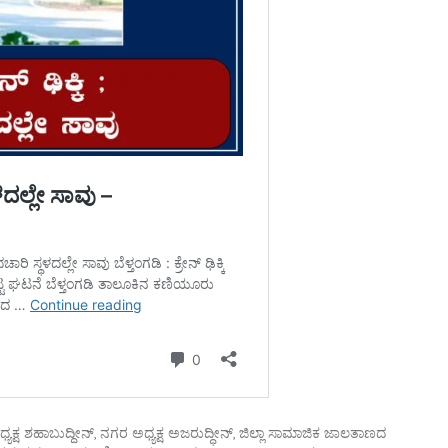
ಧ್ಯಕ್ಷ ಶಹಾಬುದ್ದೀನ್, ನಗರ ಅಧ್ಯಕ್ಷ ಅಜರುದ್ಧೀನ್, ಜಿಲ್ಲಾ ಸಾಮಾಜಿಕ ಜಾಲತಾಣದ