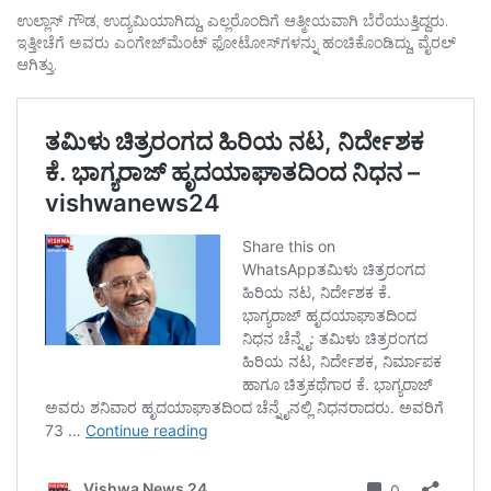
ಉಲ್ಲಾಸ್ ಗೌಡ, ಉದ್ಯಮಿಯಾಗಿದ್ದು, ಎಲ್ಲರೊಂದಿಗೆ ಆತ್ಮೀಯವಾಗಿ ಬೆರೆಯುತ್ತಿದ್ದರು.
ಇತ್ತೀಚೆಗೆ ಅವರು ಎಂಗೇಜ್‌ಮೆಂಟ್‌ ಫೋಟೋಸ್‌ಗಳನ್ನು ಹಂಚಿಕೊಂಡಿದ್ದು, ವೈರಲ್
ಆಗಿತ್ತು.