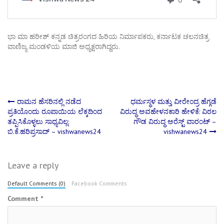
ಭಾ ಮಾ ಹರೀಶ್ ಕನ್ನಡ ಚಿತ್ರರಂಗದ ಹಿರಿಯ ನಿರ್ಮಾಪಕರು, ಕರ್ನಾಟಕ ಚಲನಚಿತ್ರ
ವಾಣಿಜ್ಯ ಮಂಡಳಿಯ ಮಾಜಿ ಅಧ್ಯಕ್ಷರಾಗಿದ್ದರು.
Post
ರಾಮನ ಹೆಸರಿನಲ್ಲಿ ನಡೆದ
ಧರ್ಮಸ್ಥಳ ಮತ್ತು ವೀರೇಂದ್ರ ಹೆಗ್ಗಡೆ
ಪ್ರತಿಯೊಂದು ರೂಪಾಯಿಯ ಲೆಕ್ಕದಿಂದ
ವಿರುದ್ಧ ಅವಹೇಳನಕಾರಿ ಹೇಳಿಕೆ: ವಿಠಲ
ತಪ್ಪಿಸಿಕೊಳ್ಳಲು ಸಾಧ್ಯವಿಲ್ಲ:
ಗೌಡ ವಿರುದ್ಧ ಅರೆಸ್ಟ್​​​​​​ ವಾರಂಟ್ –
navigation
ಬಿ.ಕೆ.ಹರಿಪ್ರಸಾದ್ – vishwanews24
vishwanews24
Leave a reply
Default Comments (0)
Facebook Comments
Comment
*