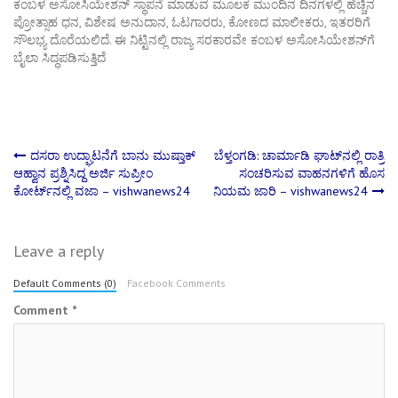
ಕಂಬಳ ಅಸೋಸಿಯೇಶನ್‌ ಸ್ಥಾಪನೆ ಮಾಡುವ ಮೂಲಕ ಮುಂದಿನ ದಿನಗಳಲ್ಲಿ ಹೆಚ್ಚಿನ
ಪ್ರೋತ್ಸಾಹ ಧನ, ವಿಶೇಷ ಅನುದಾನ, ಓಟಗಾರರು, ಕೋಣದ ಮಾಲೀಕರು, ಇತರರಿಗೆ
ಸೌಲಭ್ಯ ದೊರೆಯಲಿದೆ. ಈ ನಿಟ್ಟಿನಲ್ಲಿ ರಾಜ್ಯ ಸರಕಾರವೇ ಕಂಬಳ ಅಸೋಸಿಯೇಶನ್‌ಗೆ
ಬೈಲಾ ಸಿದ್ಧಪಡಿಸುತ್ತಿದೆ
Post
ದಸರಾ ಉದ್ಘಾಟನೆಗೆ ಬಾನು ಮುಷ್ತಾಕ್
ಬೆಳ್ತಂಗಡಿ: ಚಾರ್ಮಾಡಿ ಘಾಟ್‌ನಲ್ಲಿ ರಾತ್ರಿ
ಆಹ್ವಾನ ಪ್ರಶ್ನಿಸಿದ್ದ ಅರ್ಜಿ ಸುಪ್ರೀಂ
ಸಂಚರಿಸುವ ವಾಹನಗಳಿಗೆ ಹೊಸ
ಕೋರ್ಟ್‌ನಲ್ಲಿ ವಜಾ – vishwanews24
ನಿಯಮ ಜಾರಿ – vishwanews24
navigation
Leave a reply
Default Comments (0)
Facebook Comments
Comment
*