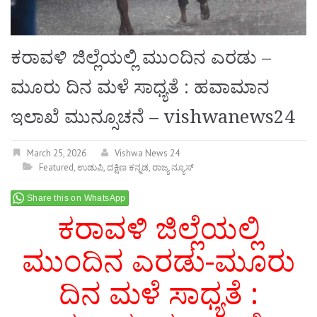
ಕರಾವಳಿ ಜಿಲ್ಲೆಯಲ್ಲಿ ಮುಂದಿನ ಎರಡು –
ಮೂರು ದಿನ ಮಳೆ ಸಾಧ್ಯತೆ : ಹವಾಮಾನ
ಇಲಾಖೆ ಮುನ್ಸೂಚನೆ – vishwanews24
March 25, 2026
Vishwa News 24
Featured
,
ಉಡುಪಿ
,
ದಕ್ಷಿಣ ಕನ್ನಡ
,
ರಾಜ್ಯ ನ್ಯೂಸ್
Share this on WhatsApp
ಕರಾವಳಿ ಜಿಲ್ಲೆಯಲ್ಲಿ
ಮುಂದಿನ ಎರಡು-ಮೂರು
ದಿನ ಮಳೆ ಸಾಧ್ಯತೆ :