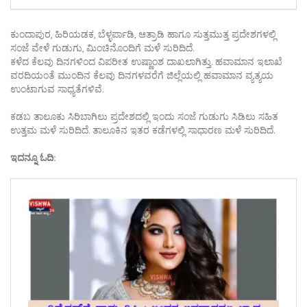
ಕುಂದಾಪುರ, ಹಿರಿಯಡಕ, ಬೆಳ್ಳರ್ಪಾಡಿ, ಆತ್ರಾಡಿ ಹಾಗೂ ಸುತ್ತಮುತ್ತ ಪ್ರದೇಶಗಳಲ್ಲಿ
ಸಂಜೆ ವೇಳೆ ಗುಡುಗು, ಮಿಂಚಿನೊಂದಿಗೆ ಮಳೆ ಸುರಿದಿದೆ.
ಕಳೆದ ಕೆಲವು ದಿನಗಳಿಂದ ವಿಪರೀತ ಉಷ್ಣಾಂಶ ದಾಖಲಾಗಿತ್ತು. ಹವಾಮಾನ ಇಲಾಖೆ
ವರದಿಯಂತೆ ಮುಂದಿನ ಕೆಲವು ದಿನಗಳವರೆಗೆ ಜಿಲ್ಲೆಯಲ್ಲಿ ಹವಾಮಾನ ವ್ಯತ್ಯಯ
ಉಂಟಾಗುವ ಸಾಧ್ಯತೆಗಳಿವೆ.
ಕಡಬ ತಾಲೂಕು ಸಿರಿಬಾಗಿಲು ಪ್ರದೇಶದಲ್ಲಿ ಇಂದು ಸಂಜೆ ಗುಡುಗು ಸಿಡಿಲು ಸಹಿತ
ಉತ್ತಮ ಮಳೆ ಸುರಿದಿದೆ. ತಾಲೂಕಿನ ಇತರ ಕಡೆಗಳಲ್ಲಿ ಸಾಧಾರಣ ಮಳೆ ಸುರಿದಿದೆ.
ಇದನ್ನೂ ಓದಿ: