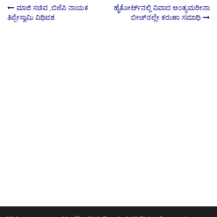
Post
ಮಾಜಿ ಸಚಿವ ,ಬಿಜೆಪಿ ನಾಯಕ
ಹೈಕೋರ್ಟ್‌ನಲ್ಲಿ ವಿವಾದ ಅಂತ್ಯ:ಮರೀನಾ
ತಿಪ್ಪೇಸ್ವಾಮಿ ವಿಧಿವಶ
ಬೀಚ್‌ನಲ್ಲೇ ಕರುಣಾ ಸಮಾಧಿ
navigation