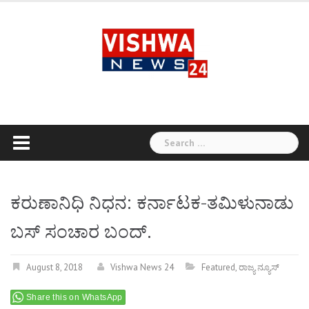
Skip
to
content
Search
for:
ಕರುಣಾನಿಧಿ ನಿಧನ: ಕರ್ನಾಟಕ-ತಮಿಳುನಾಡು
ಬಸ್ ಸಂಚಾರ ಬಂದ್.
August 8, 2018
Vishwa News 24
Featured
,
ರಾಜ್ಯ ನ್ಯೂಸ್
Share this on WhatsApp