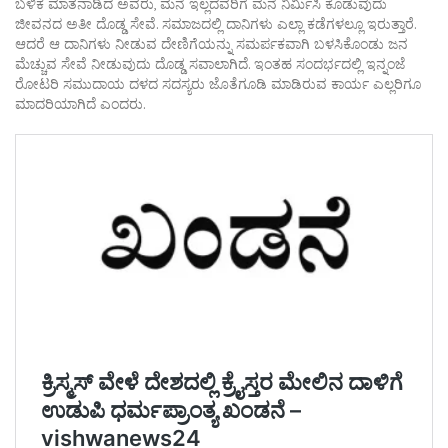
ಬಳಿಕ ಮಾತನಾಡಿದ ಅವರು, ಮನೆ ಇಲ್ಲದವರಿಗೆ ಮನೆ ನಿರ್ಮಿಸಿ ಕೊಡುವುದು
ಜೀವನದ ಅತೀ ದೊಡ್ಡ ಸೇವೆ. ಸಮಾಜದಲ್ಲಿ ದಾನಿಗಳು ಎಲ್ಲಾ ಕಡೆಗಳಲ್ಲೂ ಇರುತ್ತಾರೆ.
ಆದರೆ ಆ ದಾನಿಗಳು ನೀಡುವ ದೇಣಿಗೆಯನ್ನು ಸಮರ್ಪಕವಾಗಿ ಬಳಸಿಕೊಂಡು ಜನ
ಮೆಚ್ಚುವ ಸೇವೆ ನೀಡುವುದು ದೊಡ್ಡ ಸವಾಲಾಗಿದೆ. ಇಂತಹ ಸಂದರ್ಭದಲ್ಲಿ ಇನ್ನಂಜೆ
ರೋಟರಿ ಸಮುದಾಯ ದಳದ ಸದಸ್ಯರು ಜೊತೆಗೂಡಿ ಮಾಡಿರುವ ಕಾರ್ಯ ಎಲ್ಲರಿಗೂ
ಮಾದರಿಯಾಗಿದೆ ಎಂದರು.