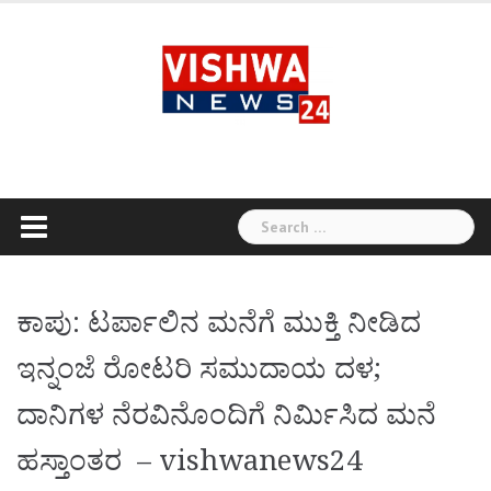
Skip
to
content
Search
for:
ಕಾಪು: ಟರ್ಪಾಲಿನ ಮನೆಗೆ ಮುಕ್ತಿ ನೀಡಿದ
ಇನ್ನಂಜೆ ರೋಟರಿ ಸಮುದಾಯ ದಳ;
ದಾನಿಗಳ ನೆರವಿನೊಂದಿಗೆ ನಿರ್ಮಿಸಿದ ಮನೆ
ಹಸ್ತಾಂತರ – vishwanews24