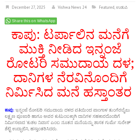
December 27, 2025
Vishwa News 24
Featured
,
ಉಡುಪಿ
Share this on WhatsApp
ಕಾಪು: ಟರ್ಪಾಲಿನ ಮನೆಗೆ
ಮುಕ್ತಿ ನೀಡಿದ ಇನ್ನಂಜೆ
ರೋಟರಿ ಸಮುದಾಯ ದಳ;
ದಾನಿಗಳ ನೆರವಿನೊಂದಿಗೆ
ನಿರ್ಮಿಸಿದ ಮನೆ ಹಸ್ತಾಂತರ
ಕಾಪು:
ಇನ್ನಂಜೆ ರೋಟರಿ ಸಮುದಾಯ ದಳದ ವತಿಯಿಂದ ಪಾಂಗಾಳ ತುಂಗೆರಬೈಲು
ಲಕ್ಷ್ಮಣ ಪೂಜಾರಿ ಹಾಗೂ ಅವರ ಕುಟುಂಬಕ್ಕಾಗಿ ದಾನಿಗಳ ಸಹಕಾರದೊಂದಿಗೆ
ನಿರ್ಮಿಸಲಾದ ‘ಕುಶಲ ನಿವಾಸ’ ಎಂಬ ನೂತನ ಮನೆಯನ್ನು ಶಾಸಕ ಗುರ್ಮೆ ಸುರೇಶ್
ಶೆಟ್ಟಿ ಉದ್ಘಾಟಿಸಿ, ಹಸ್ತಾಂತರಿಸಿದರು.