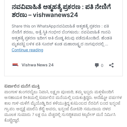
ಟರ್ಪಾಲಿನ ಮನೆಗೆ ಮುಕ್ತಿ
ಪಾಂಗಾಳ ತುಂಗರಬೈಲು ನಿವಾಸಿ, ಲಕ್ಷ್ಮಣ ಪೂಜಾರಿ, ತಮ್ಮ ಇಬ್ಬರು ಮಕ್ಕಳೊಂದಿಗೆ
ಅಸಹಾಯಕ ರೀತಿಯಲ್ಲಿ ಟರ್ಪಾಲಿನ ಮನೆಯಲ್ಲಿ ಬದುಕುತ್ತಿದ್ದರು. ಅದೆಷ್ಟೋ ವರ್ಷಗಳ
ಕಾಲ ಗಾಳಿ-ಮಳೆಗೆ ಮೈಯೊಡ್ಡಿ ದಿನ ಕಳೆಯುತ್ತಿದ್ದ ಕುಟುಂಬದ ನೆರವಿಗೆ ಬಂದ ಇನ್ನಂಜೆ
ಗ್ರಾ.ಪಂ. ಅಧ್ಯಕ್ಷೆ ಮಾಲಿನಿ ಶೆಟ್ಟಿ ಅವರು, ಇನ್ನಂಜೆ ರೋಟರಿ ಸಮುದಾಯ ದಳದ
ಮೂಲಕ ಸುಮಾರು 7 ಲಕ್ಷ ರೂ. ವೆಚ್ಚದಲ್ಲಿ ಸುಸಜ್ಜಿತವಾದ ಟ್ಯಾರೇಸ್ ಮನೆ ನಿರ್ಮಿಸಿ
ಕೊಟ್ಟಿದ್ದಾರೆ.