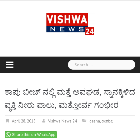
Skip
to
content
Search
for:
ಕಾಪು ಬೀಚ್ ನಲ್ಲಿ ಮತ್ತೆ ಅವಘಡ, ಸ್ನಾನಕ್ಕಿಳಿದ
ವ್ಯಕ್ತಿ ನೀರು ಪಾಲು, ಮತ್ತೋರ್ವ ಗಂಭೀರ
April 28, 2018
Vishwa News 24
desha
,
ಉಡುಪಿ
Share this on WhatsApp