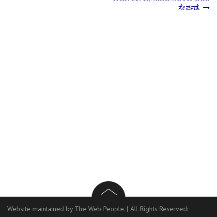
navigation
ಸೇರ್ಪಡೆ.
Website maintained by The Web People.
|
All Rights Reserved: