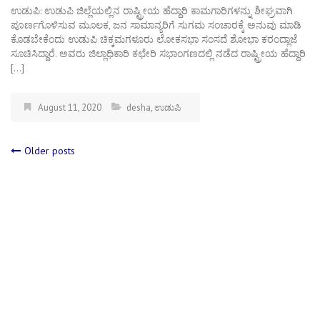
ಉಡುಪಿ: ಉಡುಪಿ ಜಿಲ್ಲೆಯಲ್ಲಿನ ರಾಷ್ಟ್ರೀಯ ಹೆದ್ದಾರಿ ಕಾಮಗಾರಿಗಳನ್ನು ಶೀಘ್ರವಾಗಿ
ಪೂರ್ಣಗೊಳಿಸುವ ಮೂಲಕ, ಜನ ಸಾಮಾನ್ಯರಿಗೆ ಸುಗಮ ಸಂಚಾರಕ್ಕೆ ಅನುವು ಮಾಡಿ
ಕೊಡಬೇಕೆಂದು ಉಡುಪಿ ಚಿಕ್ಕಮಗಳೂರು ಲೋಕಸಭಾ ಸಂಸದೆ ಶೋಭಾ ಕರಂದ್ಲಾಜೆ
ಸೂಚಿಸಿದ್ದಾರೆ. ಅವರು ಜಿಲ್ಲಾಧಿಕಾರಿ ಕಛೇರಿ ಸಭಾಂಗಣದಲ್ಲಿ ನಡೆದ ರಾಷ್ಟ್ರೀಯ ಹೆದ್ದಾರಿ
[…]
August 11, 2020
desha
,
ಉಡುಪಿ
Posts
Older posts
navigation