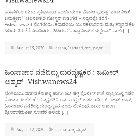
Vishwanews24
ಕರಾವಳಿಯ ಯುವ ಪ್ರತಿಭಾವಂತ ಕಲಾವಿದರುಗಳ ಮೊದಲ ಪ್ರಯತ್ನ “ಮಚ್ಚಾ ನೀನ್
ಬದುಕ್ಬೇಕಾ?” ಚಲನಚಿತ್ರದ ಪೋಸ್ಟರ್ ಬಿಡುಗಡೆ – ಸದ್ಯದಲ್ಲೇ ತೆರೆಗೆ -
Vishwanews24 ಬೆಂಗಳೂರು : ಕರಾವಳಿಯ ಯುವಕಲಾವಿದರು ಮತ್ತು ಕನ್ನಡದ ಕೆಲ
ಹಿರಿಯ ಕಿರುತೆರೆ ಕಲಾವಿದರು ನಟಿಸಿರುವ “ಮಚ್ಚಾ ನೀನ್ ಬದುಕ್ಬೇಕಾ?” ಎಂಬ […]
August 19, 2020
desha
,
Featured
,
ರಾಜ್ಯ ನ್ಯೂಸ್
ಹಿಂಸಾಚಾರ ನಡೆದಿದ್ದು ದುರದೃಷ್ಟಕರ : ಜಮೀರ್
ಅಹ್ಮದ್ -Vishwanews24
ಬೆಂಗಳೂರು: ನಗರದ ಕೆಜಿ ಹಳ್ಳಿ ಹಾಗೂ ಡಿಜಿ ಹಳ್ಳಿ ಪೊಲೀಸ್ ಠಾಣೆ ವ್ಯಾಪ್ತಿಯಲ್ಲಿ ನಡೆದ
ಕೋಮು ಗಲಭೆಗೆ ಖೇದ ವ್ಯಕ್ತಪಡಿಸಿರುವ ಕಾಂಗ್ರೆಸ್ ಶಾಸಕ ಜಮೀರ್ ಅಹ್ಮದ್ ಖಾನ್,
ಹಿಂಸಾಚಾರ ನಡೆದಿದ್ದು ದುರದೃಷ್ಟಕರ ಎಂದು ಹೇಳಿದ್ದಾರೆ. ಶಾಸಕ ಅಖಂಡ
ಶ್ರೀನಿವಾಸಮೂರ್ತಿ ಸೋದರ ಅಳಿಯ […]
August 12, 2020
desha
,
ರಾಜ್ಯ ನ್ಯೂಸ್