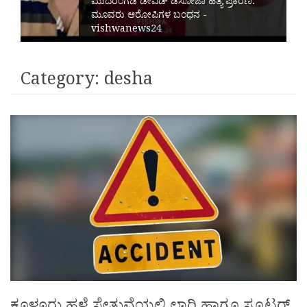
ಮುದರಂಗಡಿ ಡೇವಿಡ್‌ ಡಿಸೋಜಾ ಹತ್ಯೆ ಪ್ರಕರಣ:
ಮೂವರು ಆರೋಪಿಗಳ ಬಂಧನ -
vishwanews24
Category:
desha
ಕೂಳೂರು ಹಳೆ ಸೇತುವೆಯಲ್ಲಿ ಲಾರಿ ಹಾಗೂ ಸ್ಕೂಟರ್