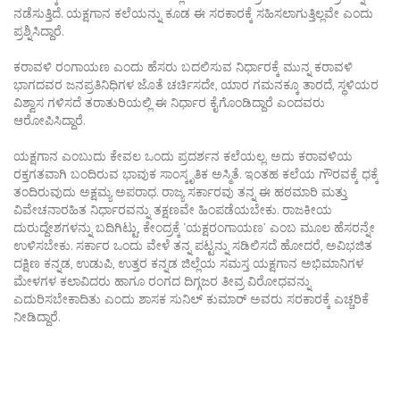
ನಡೆಸುತ್ತಿದೆ. ಯಕ್ಷಗಾನ ಕಲೆಯನ್ನು ಕೂಡ ಈ ಸರಕಾರಕ್ಕೆ ಸಹಿಸಲಾಗುತ್ತಿಲ್ಲವೇ ಎಂದು
ಪ್ರಶ್ನಿಸಿದ್ದಾರೆ.
ಕರಾವಳಿ ರಂಗಾಯಣ ಎಂದು ಹೆಸರು ಬದಲಿಸುವ ನಿರ್ಧಾರಕ್ಕೆ ಮುನ್ನ ಕರಾವಳಿ
ಭಾಗದವರ ಜನಪ್ರತಿನಿಧಿಗಳ ಜೊತೆ ಚರ್ಚಿಸದೇ, ಯಾರ ಗಮನಕ್ಕೂ ತಾರದೆ, ಸ್ಥಳಿಯರ
ವಿಶ್ವಾಸ ಗಳಿಸದೆ ತರಾತುರಿಯಲ್ಲಿ ಈ ನಿರ್ಧಾರ ಕೈಗೊಂಡಿದ್ದಾರೆ ಎಂದವರು
ಆರೋಪಿಸಿದ್ದಾರೆ.
ಯಕ್ಷಗಾನ ಎಂಬುದು ಕೇವಲ ಒಂದು ಪ್ರದರ್ಶನ ಕಲೆಯಲ್ಲ. ಅದು ಕರಾವಳಿಯ
ರಕ್ತಗತವಾಗಿ ಬಂದಿರುವ ಭಾವುಕ ಸಾಂಸ್ಕೃತಿಕ ಅಸ್ಮಿತೆ. ಇಂತಹ ಕಲೆಯ ಗೌರವಕ್ಕೆ ಧಕ್ಕೆ
ತಂದಿರುವುದು ಅಕ್ಷಮ್ಯ ಅಪರಾಧ. ರಾಜ್ಯ ಸರ್ಕಾರವು ತನ್ನ ಈ ಹಠಮಾರಿ ಮತ್ತು
ವಿವೇಚನಾರಹಿತ ನಿರ್ಧಾರವನ್ನು ತಕ್ಷಣವೇ ಹಿಂಪಡೆಯಬೇಕು. ರಾಜಕೀಯ
ದುರುದ್ದೇಶಗಳನ್ನು ಬದಿಗಿಟ್ಟು, ಕೇಂದ್ರಕ್ಕೆ ‘ಯಕ್ಷರಂಗಾಯಣʼ ಎಂಬ ಮೂಲ ಹೆಸರನ್ನೇ
ಉಳಿಸಬೇಕು. ಸರ್ಕಾರ ಒಂದು ವೇಳೆ ತನ್ನ ಪಟ್ಟನ್ನು ಸಡಿಲಿಸದೆ ಹೋದರೆ, ಅವಿಭಜಿತ
ದಕ್ಷಿಣ ಕನ್ನಡ, ಉಡುಪಿ, ಉತ್ತರ ಕನ್ನಡ ಜಿಲ್ಲೆಯ ಸಮಸ್ತ ಯಕ್ಷಗಾನ ಅಭಿಮಾನಿಗಳ
ಮೇಳಗಳ ಕಲಾವಿದರು ಹಾಗೂ ರಂಗದ ದಿಗ್ಗಜರ ತೀವ್ರ ವಿರೋಧವನ್ನು
ಎದುರಿಸಬೇಕಾದಿತು ಎಂದು ಶಾಸಕ ಸುನಿಲ್‌ ಕುಮಾರ್‌ ಅವರು ಸರಕಾರಕ್ಕೆ ಎಚ್ಚರಿಕೆ
ನೀಡಿದ್ದಾರೆ.