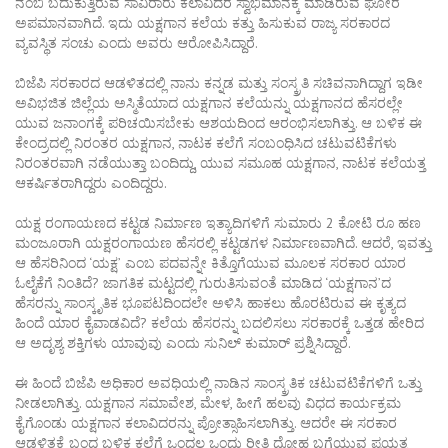
ನಂಬಿ ಬದುಕುತ್ತಿರುವ ಸಾವಿರಾರು ಕಲಾವಿದರ ಸ್ವಾಭಿಮಾನಕ್ಕೆ ಮಾಡಿರುವ ಘೋರ
ಅಪಮಾನವಾಗಿದೆ. ಇದು ಯಕ್ಷಗಾನ ಕಲೆಯ ಕತ್ತು ಹಿಸುಕುವ ರಾಜ್ಯ ಸರಕಾರದ
ವ್ಯವಸ್ಥಿತ ಸಂಚು ಎಂದು ಅವರು ಆರೋಪಿಸಿದ್ದಾರೆ.
ಬಿಜೆಪಿ ಸರಕಾರದ ಆಡಳಿತದಲ್ಲಿ ನಾನು ಕನ್ನಡ ಮತ್ತು ಸಂಸ್ಕ್ರತಿ ಸಚಿವನಾಗಿದ್ದಾಗ ಇಡೀ
ಅವಿಭಜಿತ ಜಿಲ್ಲೆಯ ಅಸ್ಮಿತೆಯಾದ ಯಕ್ಷಗಾನ ಕಲೆಯನ್ನು ಯಕ್ಷಗಾನದ ಹೆಸರಲ್ಲೇ
ಯುವ ಜನಾಂಗಕ್ಕೆ ಪರಿಚಯಿಸಬೇಕು ಆಶಯದಿಂದ ಆರಂಭಿಸಲಾಗಿತ್ತು. ಆ ಬಳಿಕ ಈ
ಕೇಂದ್ರದಲ್ಲಿ ನಿರಂತರ ಯಕ್ಷಗಾನ, ನಾಟಕ ಕಲೆಗೆ ಸಂಬಂಧಿಸಿದ ಚಟುವಟಿಕೆಗಳು
ನಿರಂತರವಾಗಿ ನಡೆಯುತ್ತಾ ಬಂದಿದ್ದು, ಯುವ ಸಮೂಹ ಯಕ್ಷಗಾನ, ನಾಟಕ ಕಲೆಯತ್ತ
ಆಕರ್ಷಿತರಾಗಿದ್ದರು ಎಂದಿದ್ದರು.
ಯಕ್ಷ ರಂಗಾಯಣದ ಕಟ್ಟಡ ನಿರ್ಮಾಣ ಇತ್ಯಾದಿಗಳಿಗೆ ಸುಮಾರು 2 ಕೋಟಿ ರೂ ಹಣ
ಮಂಜೂರಾಗಿ ಯಕ್ಷರಂಗಾಯಣ ಹೆಸರಲ್ಲಿ ಕಟ್ಟಡಗಳ ನಿರ್ಮಾಣವಾಗಿದೆ. ಆದರೆ, ಇವತ್ತು
ಆ ಹೆಸರಿನಿಂದ ‘ಯಕ್ಷʼ ಎಂಬ ಪದವನ್ನೇ ಕಿತ್ತೊಗೆಯುವ ಮೂಲಕ ಸರಕಾರ ಯಾರ
ಓಲೈಕೆಗೆ ನಿಂತಿದೆ? ಜಾಗತಿಕ ಮಟ್ಟದಲ್ಲಿ ಗುರುತಿಸುವಂತೆ ಮಾಡಿದ ‘ಯಕ್ಷಗಾನʼದ
ಹೆಸರನ್ನು ಸಾಂಸ್ಕೃತಿಕ ಭೂಪಟದಿಂದಲೇ ಅಳಿಸಿ ಹಾಕಲು ಹೊರಟಿರುವ ಈ ಕೃತ್ಯದ
ಹಿಂದೆ ಯಾರ ಕೈವಾಡವಿದೆ? ಕಲೆಯ ಹೆಸರನ್ನು ಬದಲಿಸಲು ಸರಕಾರಕ್ಕೆ ಒತ್ತಡ ಹೇರಿದ
ಆ ಅದೃಶ್ಯ ಶಕ್ತಿಗಳು ಯಾವುವು ಎಂದು ಸುನಿಲ್‌ ಕುಮಾರ್ ಪ್ರಶ್ನಿಸಿದ್ದಾರೆ.
ಈ ಹಿಂದೆ ಬಿಜೆಪಿ ಅಧಿಕಾರ ಅವಧಿಯಲ್ಲಿ ನಾಡಿನ ಸಾಂಸ್ಕ್ರತಿಕ ಚಟುವಟಿಕೆಗಳಿಗೆ ಒತ್ತು
ನೀಡಲಾಗಿತ್ತು. ಯಕ್ಷಗಾನ ಸಮಾವೇಶ, ಮೇಳ, ಹೀಗೆ ಹಲವು ವಿಧದ ಕಾರ್ಯಕ್ರಮ
ಕೈಗೊಂಡು ಯಕ್ಷಗಾನ ಕಲಾವಿದರನ್ನು ಪ್ರೋತ್ಸಾಹಿಸಲಾಗಿತ್ತು. ಆದರೇ ಈ ಸರಕಾರ
ಆಡಳಿತಕ್ಕೆ ಬಂದ ಬಳಿಕ ಕಲೆಗೆ ಒಂದಲ್ಲ ಒಂದು ರೀತಿ ದ್ರೋಹ ಬಗೆಯುವ ಪ್ರಯತ್ನ