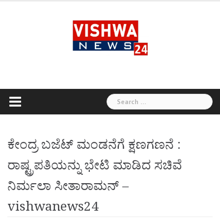
Skip
to
content
Search
for:
ಕೇಂದ್ರ ಬಜೆಟ್ ಮಂಡನೆಗೆ ಕ್ಷಣಗಣನೆ :
ರಾಷ್ಟ್ರಪತಿಯನ್ನು ಭೇಟಿ ಮಾಡಿದ ಸಚಿವೆ
ನಿರ್ಮಲಾ ಸೀತಾರಾಮನ್ –
vishwanews24