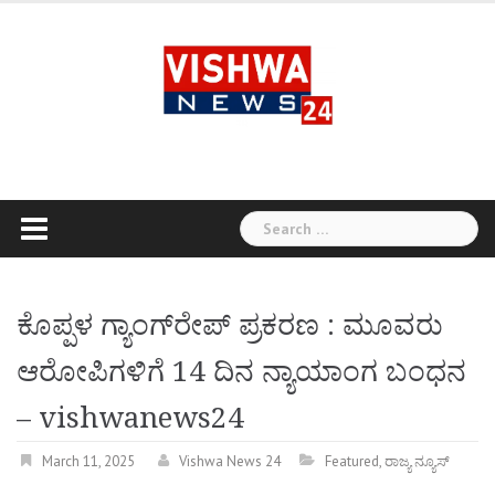
Skip
to
content
Search
for:
ಕೊಪ್ಪಳ ಗ್ಯಾಂಗ್‌ರೇಪ್ ಪ್ರಕರಣ : ಮೂವರು
ಆರೋಪಿಗಳಿಗೆ 14 ದಿನ ನ್ಯಾಯಾಂಗ ಬಂಧನ
– vishwanews24
March 11, 2025
Vishwa News 24
Featured
,
ರಾಜ್ಯ ನ್ಯೂಸ್