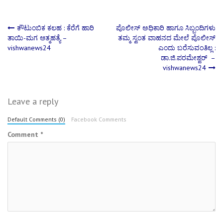
Post
ಕೌಟುಂಬಿಕ ಕಲಹ : ಕೆರೆಗೆ ಹಾರಿ
ಪೊಲೀಸ್ ಅಧಿಕಾರಿ ‌ಹಾಗೂ ಸಿಬ್ಬಂದಿಗಳು
ತಾಯಿ-ಮಗ ಆತ್ಮಹತ್ಯೆ –
ತಮ್ಮ ಸ್ವಂತ ವಾಹನದ ಮೇಲೆ ಪೊಲೀಸ್
vishwanews24
ಎಂದು ಬರೆಸುವಂತಿಲ್ಲ :
navigation
ಡಾ.‌ಜಿ.ಪರಮೇಶ್ವರ್‌ –
vishwanews24
Leave a reply
Default Comments (0)
Facebook Comments
Comment
*