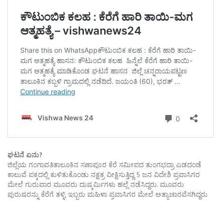
ಘಟನೆ ಏನು?
ಜಿಲ್ಲೆಯ ಗಂಗಾವತಿತಾಲೂಕಿನ ಸಣಾಪೂರ ಕೆರೆ ಸಮೀಪದ ತುಂಗಭದ್ರಾ ಎಡದಂಡೆ
ಕಾಲುವೆ ಪಕ್ಕದಲ್ಲಿ ಕುಳಿತುಕೊಂಡು ನಕ್ಷತ್ರ ವೀಕ್ಷಿಸುತ್ತಿದ್ದ 5 ಜನ ವಿದೇಶಿ ಪ್ರವಾಸಿಗರ
ಮೇಲೆ ಗುರುವಾರ ಮೂವರು ದುಷ್ಕರ್ಮಿಗಳು ಹಲ್ಲೆ ನಡೆಸಿದ್ದರು. ಮೂವರು
ಪುರುಷರನ್ನು ಕೆರೆಗೆ ತಳ್ಳಿ, ಇಬ್ಬರು ಮಹಿಳಾ ಪ್ರವಾಸಿಗರ ಮೇಲೆ ಅತ್ಯಾಚಾರವೆಸಗಿದ್ದರು