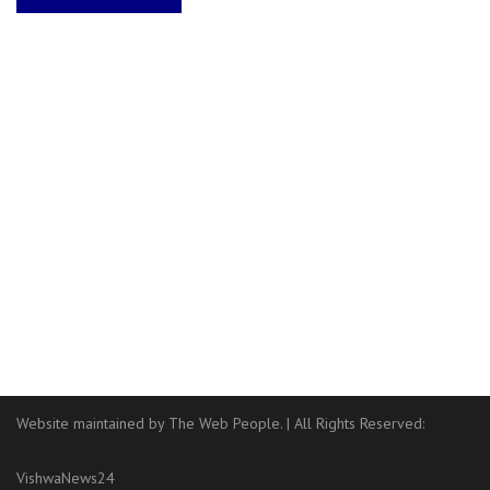
Website maintained by The Web People.
|
All Rights Reserved:
VishwaNews24