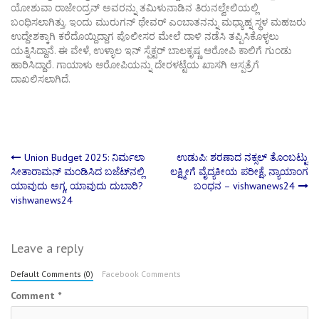
ಯೋಶುವಾ ರಾಜೇಂದ್ರನ್ ಅವರನ್ನು ತಮಿಳುನಾಡಿನ ತಿರುನಲ್ವೇಲಿಯಲ್ಲಿ
ಬಂಧಿಸಲಾಗಿತ್ತು. ಇಂದು ಮುರುಗನ್ ಥೇವರ್ ಎಂಬಾತನನ್ನು ಮಧ್ಯಾಹ್ನ ಸ್ಥಳ ಮಹಜರು
ಉದ್ದೇಶಕ್ಕಾಗಿ ಕರೆದೊಯ್ದಿದ್ದಾಗ ಪೊಲೀಸರ ಮೇಲೆ ದಾಳಿ ನಡೆಸಿ ತಪ್ಪಿಸಿಕೊಳ್ಳಲು
ಯತ್ನಿಸಿದ್ದಾನೆ. ಈ ವೇಳೆ, ಉಳ್ಳಾಲ ಇನ್ ಸ್ಪೆಕ್ಟರ್ ಬಾಲಕೃಷ್ಣ ಆರೋಪಿ ಕಾಲಿಗೆ ಗುಂಡು
ಹಾರಿಸಿದ್ದಾರೆ. ಗಾಯಾಳು ಆರೋಪಿಯನ್ನು ದೇರಳಟ್ಟೆಯ ಖಾಸಗಿ ಆಸ್ಪತ್ರೆಗೆ
ದಾಖಲಿಸಲಾಗಿದೆ.
Post
Union Budget 2025: ನಿರ್ಮಲಾ
ಉಡುಪಿ: ಶರಣಾದ ನಕ್ಸಲ್​ ತೊಂಬಟ್ಟು
ಸೀತಾರಾಮನ್‌ ಮಂಡಿಸಿದ ಬಜೆಟ್‌ನಲ್ಲಿ
ಲಕ್ಷ್ಮೀಗೆ ವೈದ್ಯಕೀಯ ಪರೀಕ್ಷೆ, ನ್ಯಾಯಾಂಗ
ಯಾವುದು ಅಗ್ಗ, ಯಾವುದು ದುಬಾರಿ?
ಬಂಧನ – vishwanews24
navigation
vishwanews24
Leave a reply
Default Comments (0)
Facebook Comments
Comment
*