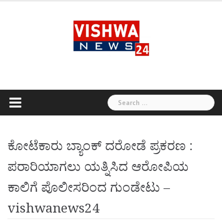
Skip
to
content
Search
for:
ಕೋಟೆಕಾರು ಬ್ಯಾಂಕ್ ದರೋಡೆ ಪ್ರಕರಣ :
ಪರಾರಿಯಾಗಲು ಯತ್ನಿಸಿದ ಆರೋಪಿಯ
ಕಾಲಿಗೆ ಪೊಲೀಸರಿಂದ ಗುಂಡೇಟು –
vishwanews24