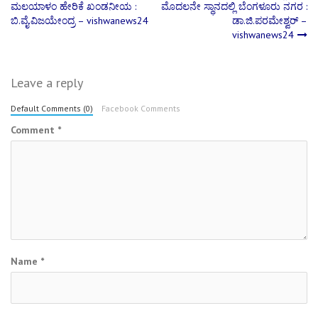
Post
ಮಲಯಾಳಂ ಹೇರಿಕೆ ಖಂಡನೀಯ :
ಮೊದಲನೇ ಸ್ಥಾನದಲ್ಲಿ ಬೆಂಗಳೂರು ನಗರ :
ಬಿ.ವೈ.ವಿಜಯೇಂದ್ರ – vishwanews24
ಡಾ.ಜಿ.ಪರಮೇಶ್ವರ್‌ –
navigation
vishwanews24
Leave a reply
Default Comments (0)
Facebook Comments
Comment
*
Name
*