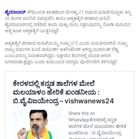
ಹೈದರಾಬಾದ್
: ಕೌಟುಂಬಿಕ ಕಲಹದಿಂದ ಬೇಸತ್ತು 27 ವರ್ಷದ ಮಹಿಳೆಯೊಬ್ಬಳು ತನ್ನ
10 ತಿಂಗಳ ಮಗನಿಗೆ ವಿಷವುಣಿಸಿ ತಾನೂ ಆತ್ಮಹತ್ಯೆಗೆ ಶರಣಾದ ಘಟನೆ
ಹೈದರಾಬಾದ್‌ನಲ್ಲಿ ನಡೆದಿದೆ. ತಾಯಿ ಮತ್ತು ಮಗು ಸತ್ತಿರುವುದನ್ನು ನೋಡಿ ಮಗುವಿನ
ಅಜ್ಜಿ ಕೂಡ ಆತ್ಮಹತ್ಯೆಗೆ ಯತ್ನಿಸಿದ್ದಾರೆ.
ಆತ್ಮಹತ್ಯೆಗೆ ಶರಣಾದ ಮಹಿಳೆಯನ್ನು ಸುಷ್ಮಾ (27) ಎಂದು ಗುರುತಿಸಲಾಗಿದೆ. ಸುಷ್ಮಾ
ನಾಲ್ಕು ವರ್ಷಗಳ ಹಿಂದೆ ಚಾರ್ಟರ್ಡ್ ಅಕೌಂಟೆಂಟ್ ಆಗಿದ್ದ ಯಶವಂತ್ ರೆಡ್ಡಿ
ಎಂಬುವರನ್ನು ವಿವಾಹವಾಗಿದ್ದರು. ಇತ್ತೀಚಿನ ದಿನಗಳಲ್ಲಿ ದಂಪತಿ ಆಗಾಗ
ಜಗಳವಾಡುತ್ತಿದ್ದರು ಎಂದು ಕುಟುಂಬದ ಸದಸ್ಯರು ಪೊಲೀಸರಿಗೆ ತಿಳಿಸಿದ್ದಾರೆ.