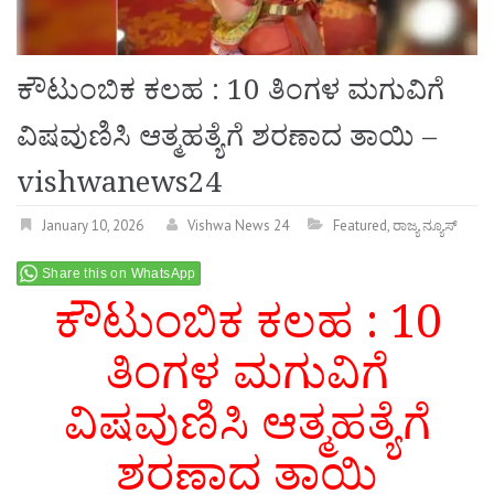
ಕೌಟುಂಬಿಕ ಕಲಹ : 10 ತಿಂಗಳ ಮಗುವಿಗೆ
ವಿಷವುಣಿಸಿ ಆತ್ಮಹತ್ಯೆಗೆ ಶರಣಾದ ತಾಯಿ –
vishwanews24
January 10, 2026
Vishwa News 24
Featured
,
ರಾಜ್ಯ ನ್ಯೂಸ್
Share this on WhatsApp
ಕೌಟುಂಬಿಕ ಕಲಹ : 10
ತಿಂಗಳ ಮಗುವಿಗೆ
ವಿಷವುಣಿಸಿ ಆತ್ಮಹತ್ಯೆಗೆ
ಶರಣಾದ ತಾಯಿ