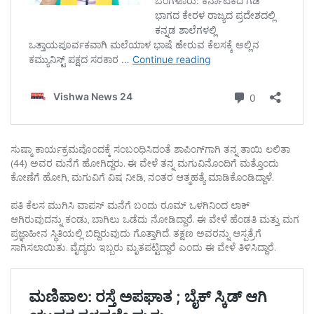
ಸುಷ್ಮಾ ಕಾರ್ಯಕ್ರಮವೊಂದಕ್ಕೆ ಸಂಬಂಧಿಸಿದಂತೆ ಶಾಪಿಂಗ್‌ಗಾಗಿ ತನ್ನ ತಾಯಿ ಲಲಿತಾ
(44) ಅವರ ಮನೆಗೆ ಹೋಗಿದ್ದರು. ಈ ವೇಳೆ ತನ್ನ ಮಗುವಿನೊಂದಿಗೆ ಮತ್ತೊಂದು
ಕೋಣೆಗೆ ಹೋಗಿ, ಮಗುವಿಗೆ ವಿಷ ನೀಡಿ, ನಂತರ ಆತ್ಮಹತ್ಯೆ ಮಾಡಿಕೊಂಡಿದ್ದಾಳೆ.
ಪತಿ ಕೆಲಸ ಮುಗಿಸಿ ವಾಪಸ್‌ ಮನೆಗೆ ಬಂದು ರೂಮ್ ಒಳಗಿನಿಂದ ಲಾಕ್
ಆಗಿರುವುದನ್ನು ಕಂಡು, ಬಾಗಿಲು ಒಡೆದು ನೋಡಿದ್ದಾರೆ. ಈ ವೇಳೆ ಹೆಂಡತಿ ಮತ್ತು ಮಗ
ಪ್ರಜ್ಞಾಹೀನ ಸ್ಥಿತಿಯಲ್ಲಿ ಬಿದ್ದಿರುವುದು ಗೊತ್ತಾಗಿದೆ. ತಕ್ಷಣ ಅವರನ್ನು ಆಸ್ಪತ್ರೆಗೆ
ಸಾಗಿಸಲಾಯಿತು. ವೈದ್ಯರು ಇಬ್ಬರು ಮೃತಪಟ್ಟಿದ್ದಾರೆ ಎಂದು ಈ ವೇಳೆ ತಿಳಿಸಿದ್ದಾರೆ.