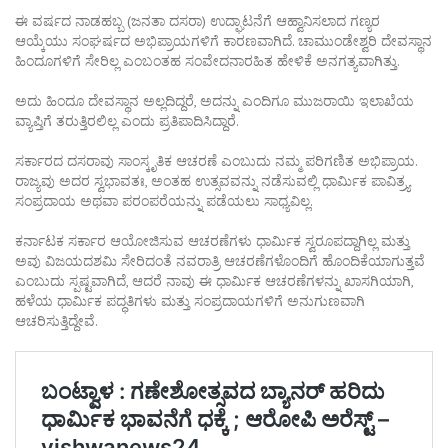
ಈ ವರ್ಷದ ನಾಡಹಬ್ಬ (ಜನತಾ ದಸರಾ) ಉದ್ಘಾಟನೆಗೆ ಆಹ್ವಾನಿಸಲಾದ ಗಣ್ಯರ
ಆಯ್ಕೆಯು ಸಂಘರ್ಷದ ಅಭಿಪ್ರಾಯಗಳಿಗೆ ಕಾರಣವಾಗಿದೆ. ಚಾಮುಂಡೇಶ್ವರಿ ದೇವಸ್ಥಾನ
ಹಿಂದೂಗಳಿಗೆ ಸೇರಿಲ್ಲ ಎಂಬಂತಹ ಸಂವೇದನಾರಹಿತ ಹೇಳಿಕೆ ಅನಗತ್ಯವಾಗಿತ್ತು.
ಅದು ಹಿಂದೂ ದೇವಸ್ಥಾನ ಅಲ್ಲದಿದ್ದರೆ, ಅದನ್ನು ಎಂದಿಗೂ ಮುಜರಾಯಿ ಇಲಾಖೆಯ
ವ್ಯಾಪ್ತಿಗೆ ತರುತ್ತಿರಲಿಲ್ಲ ಎಂದು ಪ್ರತಿಪಾದಿಸಿದ್ದಾರೆ.
ಸರ್ಕಾರದ ದಸರಾವು ಸಾಂಸ್ಕೃತಿಕ ಆಚರಣೆ ಎಂಬುದು ನಮ್ಮ ಪರಿಗಣಿತ ಅಭಿಪ್ರಾಯ.
ರಾಜ್ಯವು ಅದರ ಸ್ವಭಾವತಃ, ಅಂತಹ ಉತ್ಸವವನ್ನು ನಡೆಸುವಲ್ಲಿ ಧಾರ್ಮಿಕ ಪಾವಿತ್ರ್ಯ
ಸಂಪ್ರದಾಯ ಅಥವಾ ಪರಂಪರೆಯನ್ನು ಪಡೆಯಲು ಸಾಧ್ಯವಿಲ್ಲ.
ಕರ್ನಾಟಕ ಸರ್ಕಾರ ಆಯೋಜಿಸುವ ಆಚರಣೆಗಳು ಧಾರ್ಮಿಕ ಸ್ವರೂಪದ್ದಾಗಿಲ್ಲ ಮತ್ತು
ಅವು ವಿಜಯದಶಮಿ ಸೇರಿದಂತೆ ನವರಾತ್ರಿ ಆಚರಣೆಗಳೊಂದಿಗೆ ಹೊಂದಿಕೆಯಾಗುತ್ತವೆ
ಎಂಬುದು ಸ್ಪಷ್ಟವಾಗಿದೆ, ಆದರೆ ನಾವು ಈ ಧಾರ್ಮಿಕ ಆಚರಣೆಗಳನ್ನು ಖಾಸಗಿಯಾಗಿ,
ಹಳೆಯ ಧಾರ್ಮಿಕ ಪದ್ಧತಿಗಳು ಮತ್ತು ಸಂಪ್ರದಾಯಗಳಿಗೆ ಅನುಗುಣವಾಗಿ
ಆಚರಿಸುತ್ತಿದ್ದೇವೆ.