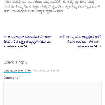
ಗಣೇಶ ಚತುರ್ಥಿಯ ಆಚರಣೆಯು ಎಲ್ಲಾ ಅಡೆತಡೆಗಳು, ತಪ್ಪು ಕಲ್ಪನೆಗಳು ಮತ್ತು
ಸಂಘರ್ಷಗಳನ್ನು ನಿವಾರಿಸುತ್ತದೆ ಮತ್ತು ಶೀಘ್ರದಲ್ಲೇ ಒಮ್ಮತವನ್ನು ತಲುಪುತ್ತದೆ ಎಂದು
ನಾನು ಭಾವಿಸುತ್ತೇನೆ ಎಂದು ವಿಶ್ವಾಸ ವ್ಯಕ್ತಪಡಿಸಿದ್ದಾರೆ.
Post
ಡಿಸಿಸಿ ಬ್ಯಾಂಕ್ ಚುನಾವಣಾ ಕಣದಿಂದ
ನಾಳೆ (ಆ.29) ದ.ಕ. ಜಿಲ್ಲಾದ್ಯಂತ ಶಾಲೆ,
ಹಿಂದೆ ಸರಿದ ಲಕ್ಷ್ಮೀ ಹೆಬ್ಬಾಳ್ಕರ್‌ ಸಹೋದರ
ಪಿಯು ಕಾಲೇಜುಗಳಿಗೆ ರಜೆ –
– vishwanews24
vishwanews24
navigation
Leave a reply
Default Comments (0)
Facebook Comments
Comment
*