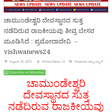
ಚಾಮುಂಡೇಶ್ವರಿ ದೇವಸ್ಥಾನದ ಸುತ್ತ
ನಡೆದಿರುವ ರಾಜಕೀಯವು ತೀವ್ರ ಬೇಸರ
ಮೂಡಿಸಿದೆ : ಪ್ರಮೋದಾದೇವಿ –
vishwanews24
August 28, 2025
Vishwa News 24
Featured
,
ರಾಜ್ಯ ನ್ಯೂಸ್
Share this on WhatsApp
ಚಾಮುಂಡೇಶ್ವರಿ
ದೇವಸ್ಥಾನದ ಸುತ್ತ
ನಡೆದಿರುವ ರಾಜಕೀಯವು