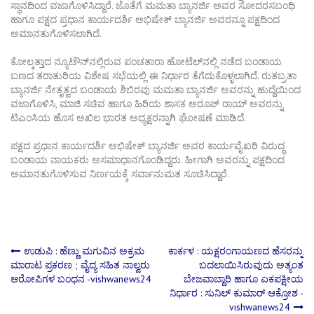
ಸ್ಥಾನದಿಂದ ವಜಾಗೊಳಿಸಿದ್ದಾರೆ. ಜೊತೆಗೆ ಮಮತಾ ಬ್ಯಾನರ್ಜಿ ಅವರ ಸೋದರಸಬಂಧಿ
ಹಾಗೂ ಪಕ್ಷದ ಪ್ರಧಾನ ಕಾರ್ಯದರ್ಶಿ ಅಭಿಷೇಕ್ ಬ್ಯಾನರ್ಜಿ ಅವರನ್ನೂ ಪಕ್ಷದಿಂದ
ಅಮಾನತುಗೊಳಿಸಲಾಗಿದೆ.
ಕೋಲ್ಕತ್ತಾದ ನ್ಯೂಟೌನ್‌ನಲ್ಲಿರುವ ಪಂಚತಾರಾ ಹೋಟೆಲ್‌ನಲ್ಲಿ ನಡೆದ ಬಂಡಾಯ
ಬಣದ ತರಾತುರಿಯ ವಿಶೇಷ ಸಭೆಯಲ್ಲಿ ಈ ನಿರ್ಧಾರ ತೆಗೆದುಕೊಳ್ಳಲಾಗಿದೆ. ರುತಬ್ರತಾ
ಬ್ಯಾನರ್ಜಿ ನೇತೃತ್ವದ ಬಂಡಾಯ ಶಿಬಿರವು ಮಮತಾ ಬ್ಯಾನರ್ಜಿ ಅವರನ್ನು ಹುದ್ದೆಯಿಂದ
ವಜಾಗೊಳಿಸಿ, ಮಾಜಿ ಸಚಿವ ಹಾಗೂ ಹಿರಿಯ ಶಾಸಕ ಅರೂಪ್ ರಾಯ್ ಅವರನ್ನು
ಟಿಎಂಸಿಯ ಹೊಸ ಅಖಿಲ ಭಾರತ ಅಧ್ಯಕ್ಷರನ್ನಾಗಿ ಘೋಷಣೆ ಮಾಡಿದೆ.
ಪಕ್ಷದ ಪ್ರಧಾನ ಕಾರ್ಯದರ್ಶಿ ಅಭಿಷೇಕ್ ಬ್ಯಾನರ್ಜಿ ಅವರ ಕಾರ್ಯವೈಖರಿ ವಿರುದ್ಧ
ಬಂಡಾಯ ನಾಯಕರು ಅಸಮಾಧಾನಗೊಂಡಿದ್ದರು. ಹೀಗಾಗಿ ಅವರನ್ನು ಪಕ್ಷದಿಂದ
ಅಮಾನತುಗೊಳಿಸುವ ನಿರ್ಣಯಕ್ಕೆ ಸರ್ವಾನುಮತ ಸೂಚಿಸಿದ್ದಾರೆ.
Post
ಉಡುಪಿ : ಹೆಣ್ಣು ಮಗುವಿನ ಅಕ್ರಮ
ಕಾರ್ಕಳ : ಯಕ್ಷರಂಗಾಯಣದ ಹೆಸರನ್ನು
ಮಾರಾಟ ಪ್ರಕರಣ ; ವೈದ್ಯ ಸಹಿತ ನಾಲ್ವರು
ಬದಲಾಯಿಸಿರುವುದು ಅತ್ಯಂತ
ಆರೋಪಿಗಳ ಬಂಧನ -vishwanews24
ಬೇಜವಾಬ್ದಾರಿ ಹಾಗೂ ಏಕಪಕ್ಷೀಯ
navigation
ನಿರ್ಧಾರ : ಸುನಿಲ್‌ ಕುಮಾರ್‌ ಆಕ್ರೋಶ -
vishwanews24