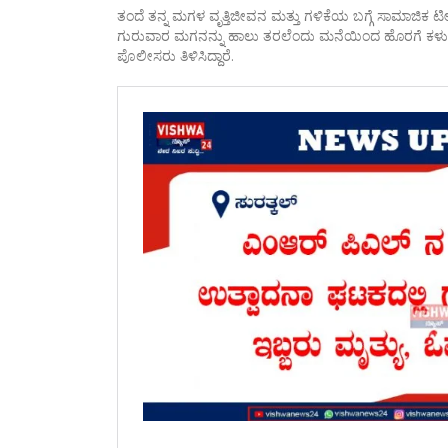
ತಂದೆ ತನ್ನ ಮಗಳ ವೃತ್ತಿಜೀವನ ಮತ್ತು ಗಳಿಕೆಯ ಬಗ್ಗೆ ಸಾಮಾಜಿಕ ಟೀಕೆ
ಗುರುವಾರ ಮಗನನ್ನು ಹಾಲು ತರಲೆಂದು ಮನೆಯಿಂದ ಹೊರಗೆ ಕಳುಹಿಸಿ 
ಪೊಲೀಸರು ತಿಳಿಸಿದ್ದಾರೆ.