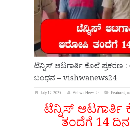
ಟೆನ್ನಿಸ್ ಆಟಗಾರ್ತಿ ಕೊಲೆ ಪ್ರಕರಣ
ಬಂಧನ – vishwanews24
July 12, 2025
Vishwa News 24
Featured
,
ರಾ
ಟೆನ್ನಿಸ್ ಆಟಗಾರ್ತ
ತಂದೆಗೆ 14 ದ