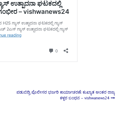
ಪಡುಬಿದ್ರಿ ಪೊಲೀಸರ ಭರ್ಜರಿ ಕಾರ್ಯಾಚರಣೆ: ಕುಖ್ಯಾತ ಅಂತರ ರಾಜ್ಯ
ಕಳ್ಳರ ಬಂಧನ – vishwanews24