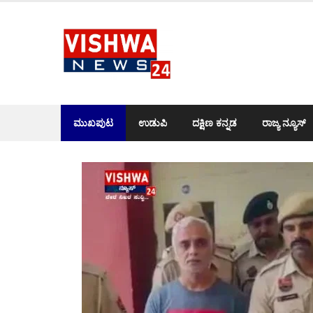
Skip
to
content
ಮುಖಪುಟ
ಉಡುಪಿ
ದಕ್ಷಿಣ ಕನ್ನಡ
ರಾಜ್ಯ ನ್ಯೂಸ್