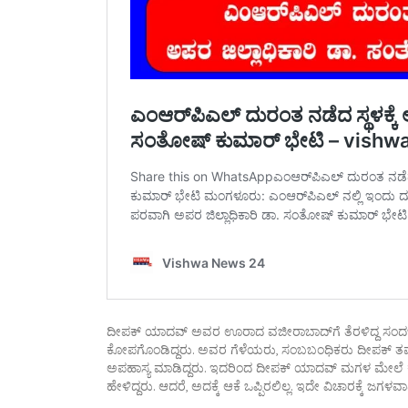
ದೀಪಕ್ ಯಾದವ್ ಅವರ ಊರಾದ ವಜೀರಾಬಾದ್‌ಗೆ ತೆರಳಿದ್ದ ಸಂದರ್ಭ ಗ
ಕೋಪಗೊಂಡಿದ್ದರು. ಅವರ ಗೆಳೆಯರು, ಸಂಬಬಂಧಿಕರು ದೀಪಕ್ ತಮ್
ಅಪಹಾಸ್ಯ ಮಾಡಿದ್ದರು. ಇದರಿಂದ ದೀಪಕ್ ಯಾದವ್ ಮಗಳ ಮೇಲೆ ಕೋ
ಹೇಳಿದ್ದರು. ಆದರೆ, ಅದಕ್ಕೆ ಆಕೆ ಒಪ್ಪಿರಲಿಲ್ಲ. ಇದೇ ವಿಚಾರಕ್ಕೆ ಜಗ