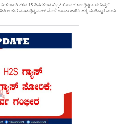
ಗಳಿಂದಾಗಿ ಕಳೆದ 15 ದಿನಗಳಿಂದ ಖಿನ್ನತೆಯಿಂದ ಬಳಲುತ್ತಿದ್ದರು. ಈ ಹಿನ್ನೆಲೆ
ಅಡುಗೆ ಮಾಡುತ್ತಿದ್ದ ಮಗಳ ಮೇಲೆ ಗುಂಡು ಹಾರಿಸಿ ಹತ್ಯೆ ಮಾಡಿದ್ದಾರೆ ಎಂದು