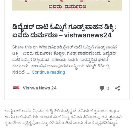
ಭಾಗ್ಯರಾಜ್ ಅವರ ನಿಧನದ ಸುದ್ದಿ ತಿಳಿಯುತ್ತಿದ್ದಂತೆ ತಮಿಳು ಚಿತ್ರರಂಗದ ಗಣ್ಯರು
ಹಾಗೂ ಅಭಿಮಾನಿಗಳು ಸಂತಾಪ ಸೂಚಿಸಿದ್ದು, ತಮಿಳು ಸಿನಿರಂಗವು ತನ್ನ ಪ್ರಮುಖ
ಸೃಜನಶೀಲ ವ್ಯಕ್ತಿತ್ವವೊಂದನ್ನು ಕಳೆದುಕೊಂಡಿದೆ ಎಂದು ಶೋಕ ವ್ಯಕ್ತಪಡಿಸಿದ್ದಾರೆ.