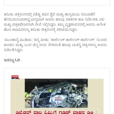
ತಮಿಳು ಚಿತ್ರರಂಗದಲ್ಲಿ ವಿಶಿಷ್ಟ ಕಥನ ಶೈಲಿ ಮತ್ತು ಹಾಸ್ಯಮಯ ನಿರೂಪಣೆಗೆ
ಹೆಸರುವಾಸಿಯಾಗಿದ್ದ ಭಾಗ್ಯರಾಜ್ ಅವರು ಹಲವು ದಶಕಗಳ ಕಾಲ ನಿರ್ದೇಶಕ, ನಟ
ಮತ್ತು ಚಿತ್ರಕಥೆಗಾರರಾಗಿ ಸೇವೆ ಸಲ್ಲಿಸಿದ್ದರು. ತಮ್ಮ ವೃತ್ತಿಜೀವನದಲ್ಲಿ ಅವರು ಅನೇಕ
ಹೊಸ ಕಲಾವಿದರನ್ನು ತಮಿಳು ಚಿತ್ರರಂಗಕ್ಕೆ ಪರಿಚಯಿಸಿದ್ದರು.
‘ಮುಂಡಾನೈ ಮುಡಿಚು’, ‘ಚಿನ್ನ ವೀಡು’, ‘ಡಾರ್ಲಿಂಗ್ ಡಾರ್ಲಿಂಗ್ ಡಾರ್ಲಿಂಗ್’, ‘ಸುಂದರ
ಕಾಂಡಂ’ ಮತ್ತು ‘ಎಂಗ ಚಿನ್ನ ರಾಸಾ’ ಸೇರಿದಂತೆ ಹಲವು ಯಶಸ್ವಿ ಚಿತ್ರಗಳನ್ನು ಅವರು
ನಿರ್ದೇಶಿಸಿದ್ದರು.
ಇದನ್ನೂ ಓದಿ :