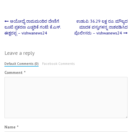
Post
ಅಯೋಧ್ಯೆ ರಾಮಮಂದಿರ ದೇಣಿಗೆ
ಉಡುಪಿ: 36.29 ಲಕ್ಷ ರೂ. ಮೌಲ್ಯದ
ಲೂಟಿ ಪ್ರಕರಣ ಎಚ್ಚರಿಕೆ ಗಂಟೆ: ಕೆ.ಎಸ್.
ಮಾದಕ ವಸ್ತುಗಳನ್ನ ನಾಶಪಡಿಸಿದ
ಈಶ್ವರಪ್ಪ – vishwanews24
ಪೊಲೀಸರು – vishwanews24
navigation
Leave a reply
Default Comments (0)
Facebook Comments
Comment
*
Name
*