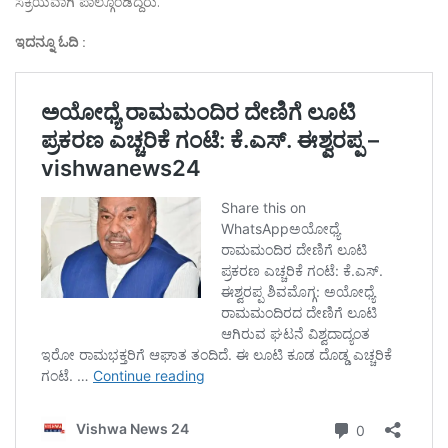
ಸಕ್ರಿಯವಾಗಿ ಪಾಲ್ಗೊಂಡಿದ್ದರು.
ಇದನ್ನೂ ಓದಿ :