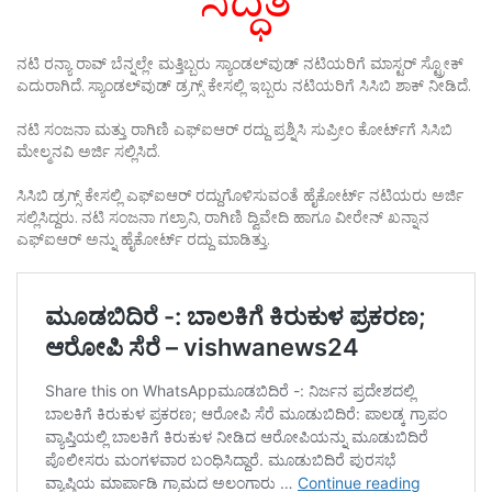
ಸಿದ್ಧತೆ
ನಟಿ ರನ್ಯಾ ರಾವ್ ಬೆನ್ನಲ್ಲೇ ಮತ್ತಿಬ್ಬರು ಸ್ಯಾಂಡಲ್‌ವುಡ್ ನಟಿಯರಿಗೆ ಮಾಸ್ಟರ್ ಸ್ಟ್ರೋಕ್
ಎದುರಾಗಿದೆ. ಸ್ಯಾಂಡಲ್‌ವುಡ್ ಡ್ರಗ್ಸ್ ಕೇಸಲ್ಲಿ ಇಬ್ಬರು ನಟಿಯರಿಗೆ ಸಿಸಿಬಿ ಶಾಕ್ ನೀಡಿದೆ.
ನಟಿ ಸಂಜನಾ ಮತ್ತು ರಾಗಿಣಿ ಎಫ್‌ಐಆರ್ ರದ್ದು ಪ್ರಶ್ನಿಸಿ ಸುಪ್ರೀಂ ಕೋರ್ಟ್‌ಗೆ ಸಿಸಿಬಿ
ಮೇಲ್ಮನವಿ ಅರ್ಜಿ ಸಲ್ಲಿಸಿದೆ.
ಸಿಸಿಬಿ ಡ್ರಗ್ಸ್ ಕೇಸಲ್ಲಿ ಎಫ್‌ಐಆರ್ ರದ್ದುಗೊಳಿಸುವಂತೆ ಹೈಕೋರ್ಟ್ ನಟಿಯರು ಅರ್ಜಿ
ಸಲ್ಲಿಸಿದ್ದರು. ನಟಿ ಸಂಜನಾ ಗಲ್ರಾನಿ, ರಾಗಿಣಿ ದ್ವಿವೇದಿ ಹಾಗೂ ವೀರೇನ್ ಖನ್ನಾನ
ಎಫ್‌ಐಆರ್ ಅನ್ನು ಹೈಕೋರ್ಟ್ ರದ್ದು ಮಾಡಿತ್ತು.