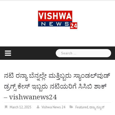
Skip
to
content
Search
for:
ನಟಿ ರನ್ಯಾ ಬೆನ್ನಲ್ಲೇ ಮತ್ತಿಬ್ಬರು ಸ್ಯಾಂಡಲ್‌ವುಡ್
ಡ್ರಗ್ಸ್ ಕೇಸ್ ಇಬ್ಬರು ನಟಿಯರಿಗೆ ಸಿಸಿಬಿ ಶಾಕ್
– vishwanews24
March 12, 2025
Vishwa News 24
Featured
,
ರಾಜ್ಯ ನ್ಯೂಸ್