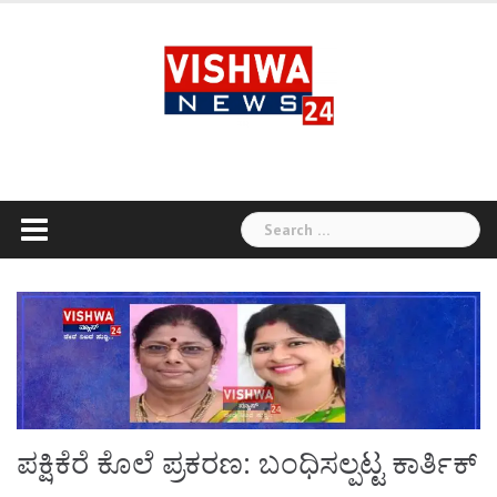
Skip
to
content
Search
for:
ಪಕ್ಷಿಕೆರೆ ಕೊಲೆ ಪ್ರಕರಣ: ಬಂಧಿಸಲ್ಪಟ್ಟ ಕಾರ್ತಿಕ್