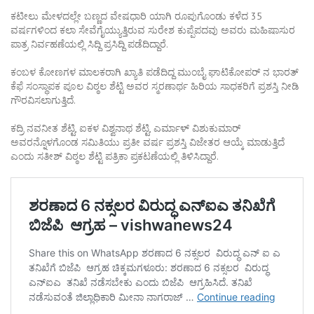
ಕಟೀಲು ಮೇಳದಲ್ಲೇ ಬಣ್ಣದ ವೇಷಧಾರಿ ಯಾಗಿ ರೂಪುಗೊಂಡು ಕಳೆದ 35
ವರ್ಷಗಳಿಂದ ಕಲಾ ಸೇವೆಗೈಯ್ಯುತ್ತಿರುವ ಸುರೇಶ ಕುಪ್ಪೆಪದವು ಅವರು ಮಹಿಷಾಸುರ
ಪಾತ್ರ ನಿರ್ವಹಣೆಯಲ್ಲಿ ಸಿದ್ದಿ ಪ್ರಸಿದ್ದಿ ಪಡೆದಿದ್ದಾರೆ.
ಕಂಬಳ ಕೋಣಗಳ ಮಾಲಕರಾಗಿ ಖ್ಯಾತಿ ಪಡೆದಿದ್ದ ಮುಂಬೈ ಘಾಟಿಕೋಪರ್ ನ ಭಾರತ್
ಕೆಫೆ ಸಂಸ್ಥಾಪಕ ಪೂಲ ವಿಠ್ಠಲ ಶೆಟ್ಟಿ ಅವರ ಸ್ಮರಣಾರ್ಥ ಹಿರಿಯ ಸಾಧಕರಿಗೆ ಪ್ರಶಸ್ತಿ ನೀಡಿ
ಗೌರವಿಸಲಾಗುತ್ತಿದೆ.
ಕದ್ರಿ ನವನೀತ ಶೆಟ್ಟಿ, ಐಕಳ ವಿಶ್ವನಾಥ ಶೆಟ್ಟಿ, ಎರ್ಮಾಳ್ ವಿಶುಕುಮಾರ್
ಅವರನ್ನೊಳಗೊಂಡ ಸಮಿತಿಯು ಪ್ರತೀ ವರ್ಷ ಪ್ರಶಸ್ತಿ ವಿಜೇತರ ಆಯ್ಕೆ ಮಾಡುತ್ತಿದೆ
ಎಂದು ಸತೀಶ್ ವಿಠ್ಠಲ ಶೆಟ್ಟಿ ಪತ್ರಿಕಾ ಪ್ರಕಟಣೆಯಲ್ಲಿ ತಿಳಿಸಿದ್ದಾರೆ.