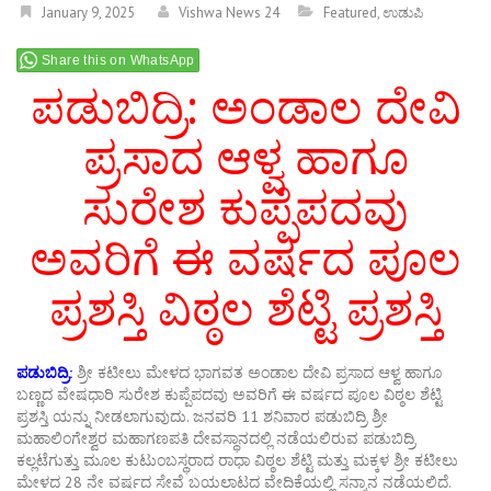
January 9, 2025
Vishwa News 24
Featured
,
ಉಡುಪಿ
Share this on WhatsApp
ಪಡುಬಿದ್ರಿ: ಅಂಡಾಲ ದೇವಿ
ಪ್ರಸಾದ ಆಳ್ವ ಹಾಗೂ
ಸುರೇಶ ಕುಪ್ಪೆಪದವು
ಅವರಿಗೆ ಈ ವರ್ಷದ ಪೂಲ
ಪ್ರಶಸ್ತಿ ವಿಠ್ಠಲ ಶೆಟ್ಟಿ ಪ್ರಶಸ್ತಿ
ಪಡುಬಿದ್ರಿ:
ಶ್ರೀ ಕಟೀಲು ಮೇಳದ ಭಾಗವತ ಅಂಡಾಲ ದೇವಿ ಪ್ರಸಾದ ಆಳ್ವ ಹಾಗೂ
ಬಣ್ಣದ ವೇಷಧಾರಿ ಸುರೇಶ ಕುಪ್ಪೆಪದವು ಅವರಿಗೆ ಈ ವರ್ಷದ ಪೂಲ ವಿಠ್ಠಲ ಶೆಟ್ಟಿ
ಪ್ರಶಸ್ತಿ ಯನ್ನು ನೀಡಲಾಗುವುದು. ಜನವರಿ 11 ಶನಿವಾರ ಪಡುಬಿದ್ರಿ ಶ್ರೀ
ಮಹಾಲಿಂಗೇಶ್ವರ ಮಹಾಗಣಪತಿ ದೇವಸ್ಥಾನದಲ್ಲಿ ನಡೆಯಲಿರುವ ಪಡುಬಿದ್ರಿ
ಕಲ್ಲಟೆಗುತ್ತು ಮೂಲ ಕುಟುಂಬಸ್ಥರಾದ ರಾಧಾ ವಿಠ್ಠಲ ಶೆಟ್ಟಿ ಮತ್ತು ಮಕ್ಕಳ ಶ್ರೀ ಕಟೀಲು
ಮೇಳದ 28 ನೇ ವರ್ಷದ ಸೇವೆ ಬಯಲಾಟದ ವೇದಿಕೆಯಲ್ಲಿ ಸನ್ಮಾನ ನಡೆಯಲಿದೆ.