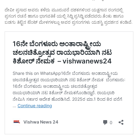
ದೇವೀ ಪ್ರಸಾದ ಅವರು ಕಳೆದು ಮೂರುವರೆ ದಶಕಗಳಿಂದ ಯಕ್ಷಗಾನ ರಂಗದಲ್ಲಿ
ಪ್ರಸಂಗ ರಚನೆ ಹಾಗೂ ಭಾಗವತಿಕೆ ಯಲ್ಲಿ ಸಿದ್ದಿ ಪ್ರಸಿದ್ದಿ ಪಡೆದವರು.ತೆಂಕು ಹಾಗೂ
ಬಡಗು ತಿಟ್ಟಿನ ಟೆಂಟ್ ಮೇಳಗಳಲ್ಲೂ ಅವರ ಪ್ರಸಂಗಗಳು ಯಶಸ್ವಿ ಪ್ರದರ್ಶನ ಕಂಡಿವೆ.