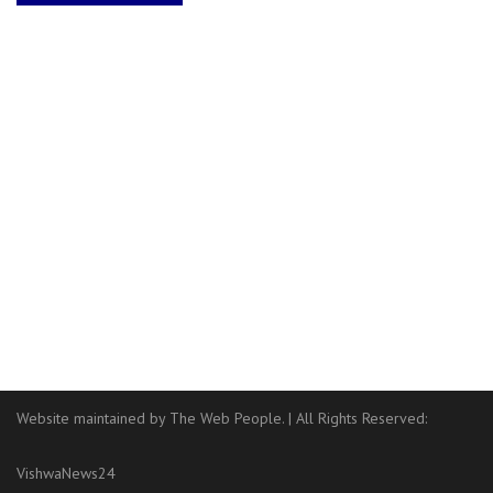
Website maintained by The Web People.
|
All Rights Reserved:
VishwaNews24