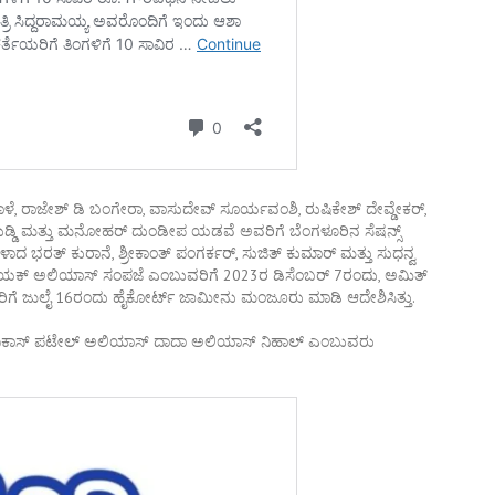
ೆ, ರಾಜೇಶ್ ಡಿ ಬಂಗೇರಾ, ವಾಸುದೇವ್ ಸೂರ್ಯವಂಶಿ, ರುಷಿಕೇಶ್ ದೇವ್ಡೇಕರ್,
ಬುಡ್ಡಿ ಮತ್ತು ಮನೋಹರ್ ದುಂಡೀಪ ಯಡವೆ ಅವರಿಗೆ ಬೆಂಗಳೂರಿನ ಸೆಷನ್ಸ್
ಭರತ್ ಕುರಾನೆ, ಶ್ರೀಕಾಂತ್ ಪಂಗರ್ಕರ್, ಸುಜಿತ್ ಕುಮಾರ್ ಮತ್ತು ಸುಧನ್ವ
ಾಯಕ್ ಅಲಿಯಾಸ್ ಸಂಪಜೆ ಎಂಬುವರಿಗೆ 2023ರ ಡಿಸೆಂಬರ್ 7ರಂದು, ಅಮಿತ್
 ಅವರಿಗೆ ಜುಲೈ 16ರಂದು ಹೈಕೋರ್ಟ್ ಜಾಮೀನು ಮಂಜೂರು ಮಾಡಿ ಆದೇಶಿಸಿತ್ತು.
ಪಿ ವಿಕಾಸ್ ಪಟೇಲ್ ಅಲಿಯಾಸ್ ದಾದಾ ಅಲಿಯಾಸ್ ನಿಹಾಲ್ ಎಂಬುವರು