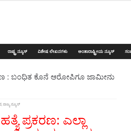
ರಾಷ್ಟ್ರ ನ್ಯೂಸ್
ವಿಶೇಷ ಲೇಖನಗಳು
ಅಂತಾರಾಷ್ಟ್ರೀಯ ನ್ಯೂಸ್
ಸಂಪ
ಪ್ರಕರಣ : ಬಂಧಿತ ಕೊನೆ ಆರೋಪಿಗೂ ಜಾಮೀನು
d
,
ರಾಜ್ಯ ನ್ಯೂಸ್
ಹತ್ಯೆ ಪ್ರಕರಣ: ಎಲ್ಲಾ