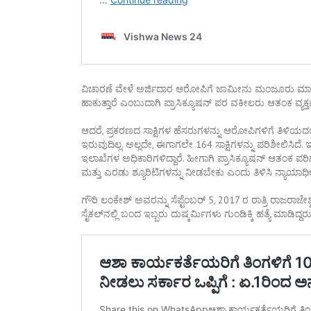
ವಿಚಾರಣೆ ವೇಳೆ ಅರ್ಜಿದಾರ ಆರೋಪಿಗೆ ಜಾಮೀನು ಮಂಜೂರು ಮಾಡಿದರೆ ಮತ
ಹಾಕುತ್ತಾರೆ ಎಂಬುದಾಗಿ ಪ್ರಾಸಿಕ್ಯೂಷನ್ ಪರ ವಕೀಲರು ಆತಂಕ ವ್ಯಕ
ಆದರೆ, ಪ್ರಕರಣದ ಸಾಕ್ಷಿಗಳ ಹೆಸರುಗಳನ್ನು ಆರೋಪಿಗಳಿಗೆ ತಿಳಿಯ
ಇರುವುದಿಲ್ಲ. ಅಲ್ಲದೇ, ಈಗಾಗಲೇ 164 ಸಾಕ್ಷಿಗಳನ್ನು ಪರಿಶೀಲಿಸಿದೆ. 
ಇಲಾಖೆಗಳ ಅಧಿಕಾರಿಗಳಿದ್ದಾರೆ. ಹೀಗಾಗಿ ಪ್ರಾಸಿಕ್ಯೂಷನ್ ಆತಂಕ ಪರಿ
ಮತ್ತು ಎರಡು ಶ್ಯೂರಿಟಿಗಳನ್ನು ನೀಡಬೇಕು ಎಂದು ತಿಳಿಸಿ ನ್ಯ
ಗೌರಿ ಲಂಕೇಶ್ ಅವರನ್ನು ಸೆಪ್ಟೆಂಬರ್ 5, 2017 ರ ರಾತ್ರಿ ರಾಜರ
ಸೈಕಲ್‌ನಲ್ಲಿ ಬಂದ ಇಬ್ಬರು ದುಷ್ಕರ್ಮಿಗಳು ಗುಂಡಿಕ್ಕಿ ಹತ್ಯೆ ಮಾಡಿದ್ದರು