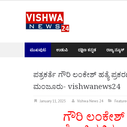
Skip
to
content
ಮುಖಪುಟ
ಉಡುಪಿ
ದಕ್ಷಿಣ ಕನ್ನಡ
ರಾಜ್ಯ ನ್ಯೂಸ್
ಪತ್ರಕರ್ತೆ ಗೌರಿ ಲಂಕೇಶ್ ಹತ್ಯೆ 
ಮಂಜೂರು- vishwanews24
January 11, 2025
Vishwa News 24
Feature
ಗೌರಿ ಲಂಕೇಶ್‌ 