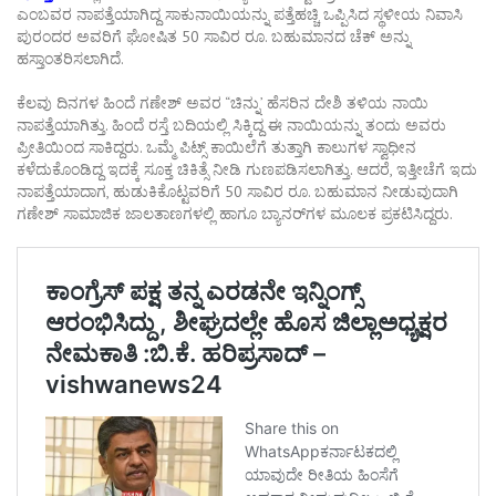
ಎಂಬವರ ನಾಪತ್ತೆಯಾಗಿದ್ದ ಸಾಕುನಾಯಿಯನ್ನು ಪತ್ತೆಹಚ್ಚಿ ಒಪ್ಪಿಸಿದ ಸ್ಥಳೀಯ ನಿವಾಸಿ
ಪುರಂದರ ಅವರಿಗೆ ಘೋಷಿತ 50 ಸಾವಿರ ರೂ. ಬಹುಮಾನದ ಚೆಕ್‌ ಅನ್ನು
ಹಸ್ತಾಂತರಿಸಲಾಗಿದೆ.
ಕೆಲವು ದಿನಗಳ ಹಿಂದೆ ಗಣೇಶ್‌ ಅವರ “ಚಿನ್ನು’ ಹೆಸರಿನ ದೇಶಿ ತಳಿಯ ನಾಯಿ
ನಾಪತ್ತೆಯಾಗಿತ್ತು. ಹಿಂದೆ ರಸ್ತೆ ಬದಿಯಲ್ಲಿ ಸಿಕ್ಕಿದ್ದ ಈ ನಾಯಿಯನ್ನು ತಂದು ಅವರು
ಪ್ರೀತಿಯಿಂದ ಸಾಕಿದ್ದರು. ಒಮ್ಮೆ ಪಿಟ್ಸ್‌ ಕಾಯಿಲೆಗೆ ತುತ್ತಾಗಿ ಕಾಲುಗಳ ಸ್ವಾಧೀನ
ಕಳೆದುಕೊಂಡಿದ್ದ ಇದಕ್ಕೆ ಸೂಕ್ತ ಚಿಕಿತ್ಸೆ ನೀಡಿ ಗುಣಪಡಿಸಲಾಗಿತ್ತು. ಆದರೆ, ಇತ್ತೀಚೆಗೆ ಇದು
ನಾಪತ್ತೆಯಾದಾಗ, ಹುಡುಕಿಕೊಟ್ಟವರಿಗೆ 50 ಸಾವಿರ ರೂ. ಬಹುಮಾನ ನೀಡುವುದಾಗಿ
ಗಣೇಶ್‌ ಸಾಮಾಜಿಕ ಜಾಲತಾಣಗಳಲ್ಲಿ ಹಾಗೂ ಬ್ಯಾನರ್‌ಗಳ ಮೂಲಕ ಪ್ರಕಟಿಸಿದ್ದರು.