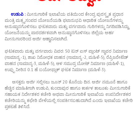
ಉಡುಪಿ
:
ಮೀನುಗಾರಿಕೆ
ಇಲಾಖೆಯ
ವತಿಯಿಂದ
ಕೇಂದ್ರ
ಪುರಸ್ಕೃತ
ಪ್ರಧಾನ
ಮಂತ್ರಿ
ಮತ್ಸ್ಯಸಂಪದ
ಯೋಜನೆಯಡಿ
ಫಲಾನುಭವಿ
ಆಧಾರಿತ
ಯೋಜನೆಗಳನ್ನು
ಅನುಷ್ಠಾನಗೊಳಿಸಲು
ಘಟಕವಾರು
ಮತ್ತು
ವರ್ಗವಾರು
ಗುರಿಗಳನ್ನು
ನಿಗದಿಪಡಿಸಿದ್ದು
,
ಯೋಜನೆಯನ್ನು
ಪಾರದರ್ಶಕವಾಗಿ
ಅನುಷ್ಠಾನಗೊಳಿಸಲು
ಜಿಲ್ಲೆಯ
ಅರ್ಹ
ಮೀನುಗಾರರಿಂದ
ಅರ್ಜಿ
ಆಹ್ವಾನಿಸಲಾಗಿದೆ
.
ಘಟಕವಾರು
ಮತ್ತು
ವರ್ಗವಾರು
ವಿವರ
: 50
ಟನ್
ಐಸ್
ಪ್ಲಾಂಟ್
ಸ್ಥಾವರ
ನಿರ್ಮಾಣ
(
ಸಾಮಾನ್ಯ
-1),
ಶಾಖ
ನಿರೋಧಕ
ವಾಹನ
(
ಸಾಮಾನ್ಯ
-2,
ಮಹಿಳೆ
-5),
ರೆಪ್ರಿಜರೇಟೆಡ್
ವಾಹನ
(
ಸಾಮಾನ್ಯ
-3,
ಮಹಿಳೆ
-5),
ಆಳ
ಸಮುದ್ರ
ಬೋಟ್
ನಿರ್ಮಾಣ
(
ಮಹಿಳೆ
-1),
ಉಪ್ಪು
ನೀರಿನ
0.1
ಹೆ
ಬಯೋಫ್ಲಾಕ್
ಘಟಕ
ನಿರ್ಮಾಣ
(
ಮಹಿಳೆ
-3).
ಆಸಕ್ತರು
ಅರ್ಜಿ
ಸಲ್ಲಿಸಲು
ಜೂನ್
20
ಕೊನೆಯ
ದಿನ
.
ಅರ್ಜಿ
ನಮೂನೆ
ಹಾಗೂ
ಹೆಚ್ಚಿನ
ಮಾಹಿತಿಗಾಗಿ
ಉಡುಪಿ
,
ಕುಂದಾಪುರ
ಹಾಗೂ
ಕಾರ್ಕಳ
ತಾಲೂಕು
ಮೀನುಗಾರಿಕೆ
ಸಹಾಯಕ
ನಿರ್ದೇಶಕರ
ಕಚೇರಿ
ಅಥವಾ
ಮೀನುಗಾರಿಕೆ
ಇಲಾಖೆಯ
ಉಪನಿರ್ದೇಶಕರ
ಕಚೇರಿಯನ್ನು
ಕಛೇರಿ
ವೇಳೆಯಲ್ಲಿ
ಸಂಪರ್ಕಿಸಬಹುದಾಗಿದೆ
ಎಂದು
ಇಲಾಖೆಯ
ಕಚೇರಿ
ಪ್ರಕಟಣೆ
ತಿಳಿಸಿದೆ.