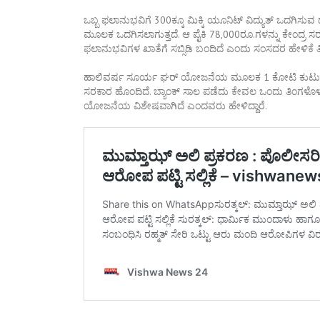
ಒಬ್ಬ ಫಲಾನುಭವಿಗೆ 300ಕ್ಕೂ ಮಿಕ್ಕಿ ಯೂನಿಟ್ ವಿದ್ಯುತ್ ಒದಗಿಸುವ ದ
ಮೂಲಕ ಒದಗಿಸಲಾಗುತ್ತದೆ. ಆ ಪೈಕಿ 78,000ರೂ.ಗಳನ್ನು ಕೇಂದ್ರ ಸರಕಾ
ಫಲಾನುಭವಿಗಳ ಖಾತೆಗೆ ಸಬ್ಸಿಡಿ ಬಂದಿದೆ ಎಂದು ಸಂಸದರ ಹೇಳಿಕೆ ತಿಳ
ಹಾಲಿವರ್ಷ ಸೂರ್ಯ ಘರ್ ಯೋಜನೆಯ ಮೂಲಕ 1 ಕೋಟಿ ಕುಟುಂಬಗ
ಸರಕಾರ ಹೊಂದಿದೆ. ಬ್ಯಾಂಕ್ ಸಾಲ ಪಡೆದು ಕೇವಲ ಒಂದು ತಿಂಗಳೊಳಗ
ಯೋಜನೆಯ ವಿಶೇಷವಾಗಿದೆ ಎಂದವರು ಹೇಳಿದ್ದಾರೆ.