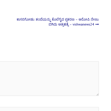
ಕಾಸರಗೋಡು: ತಂದೆಯನ್ನು ಕೊಲೆಗೈದ ಪ್ರಕರಣ – ಆರೋಪಿ ನೇಣು
ಬಿಗಿದು ಆತ್ಮಹತ್ಯೆ – vishwanews24