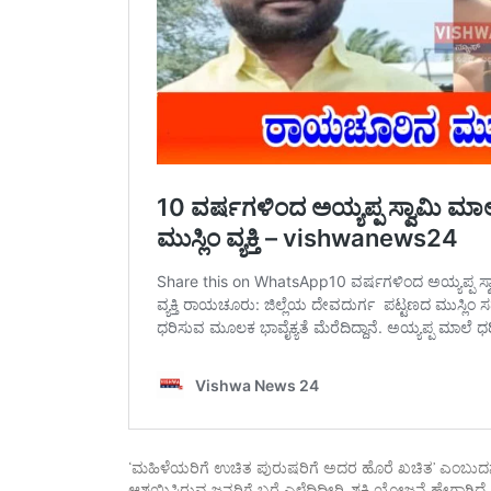
‘ಮಹಿಳೆಯರಿಗೆ ಉಚಿತ ಪುರುಷರಿಗೆ ಅದರ ಹೊರೆ ಖಚಿತ’ ಎಂಬುದನ್ನ
ಆಶ್ರಯಿಸಿರುವ ಜನರಿಗೆ ಬರೆ ಎಳೆದಿದ್ದೀರಿ. ಶಕ್ತಿ ಯೋಜನೆ ಹೇಗಾಗಿ