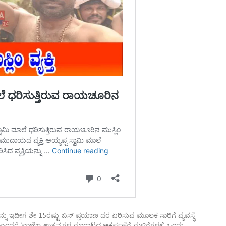
ು ಇದೀಗ ಶೇ 15ರಷ್ಟು ಬಸ್ ಪ್ರಯಾಣ ದರ ಏರಿಸುವ ಮೂಲಕ ಸಾರಿಗೆ ವ್ಯವಸ್ಥೆ
ದೆ ಎಂದರೆ ‘ವಾಣಿಜ್ಯ ಉತ್ಪನ್ನಗಳ ಮಾರಾಟದ ಆಕರ್ಷಣೆಗೆ ಮಳಿಗೆಗಳಲ್ಲಿ ಒಂದು