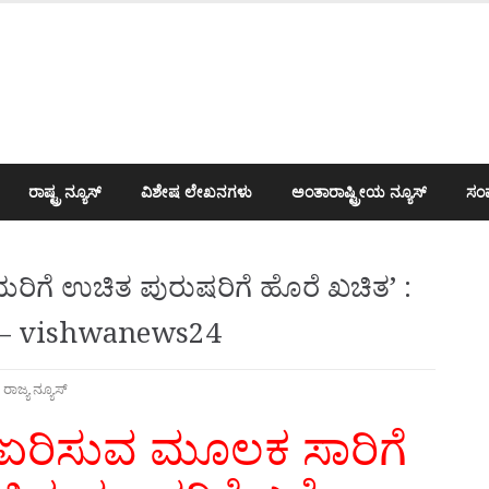
ರಾಷ್ಟ್ರ ನ್ಯೂಸ್
ವಿಶೇಷ ಲೇಖನಗಳು
ಅಂತಾರಾಷ್ಟ್ರೀಯ ನ್ಯೂಸ್
ಸಂಪ
ರಿಗೆ ಉಚಿತ ಪುರುಷರಿಗೆ ಹೊರೆ ಖಚಿತ’ :
ಿಡಿ – vishwanews24
,
ರಾಜ್ಯ ನ್ಯೂಸ್
ಏರಿಸುವ ಮೂಲಕ ಸಾರಿಗೆ