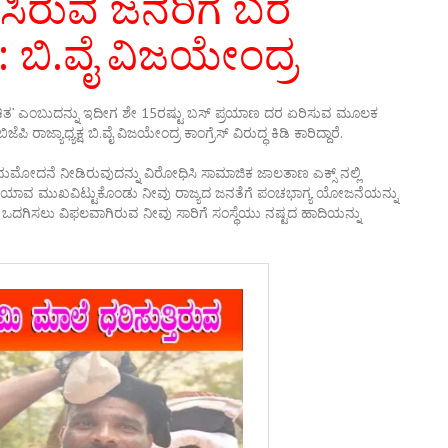
ಯಿಸಿರುವ ಜನರಿಗೆ ಬರೆ
: ಬಿ.ವೈ ವಿಜಯೇಂದ್ರ
ಿತ’ ಎಂಬುದನ್ನು ಇದೀಗ ಶೇ 15ರಷ್ಟು ಬಸ್ ಪ್ರಯಾಣ ದರ ಏರಿಸುವ ಮೂಲಕ
ಿ ರಾಜ್ಯಾಧ್ಯಕ್ಷ ಬಿ.ವೈ ವಿಜಯೇಂದ್ರ ಕಾಂಗ್ರೆಸ್ ವಿರುದ್ಧ ಕಿಡಿ ಕಾರಿದ್ದಾರೆ.
ಅನುಮೋದನೆ ನೀಡಿರುವುದನ್ನು ವಿರೋಧಿಸಿ ಸಾಮಾಜಿಕ ಜಾಲತಾಣ ಎಕ್ಸ್ ನಲ್ಲಿ
ೇ, ಯಾವ ಮುಖವಿಟ್ಟುಕೊಂಡು ನೀವು ರಾಜ್ಯದ ಜನತೆಗೆ ಪಂಚಭಾಗ್ಯ ಯೋಜನೆಯನ್ನು
 ಹಣ ಒದಗಿಸಲು ವಿಫಲವಾಗಿರುವ ನೀವು ಸಾರಿಗೆ ಸಂಸ್ಥೆಯು ನಷ್ಟದ ಹಾದಿಯನ್ನು