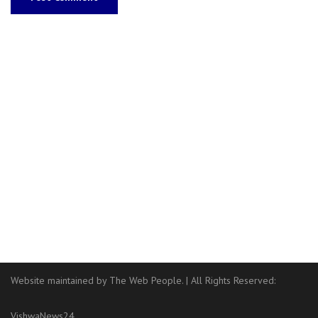
Website maintained by The Web People.
|
All Rights Reserved:
VishwaNews24