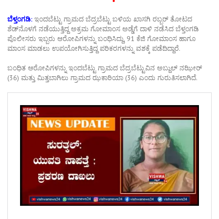
ಬೆಳ್ತಂಗಡಿ:
ಇಂದಬೆಟ್ಟು ಗ್ರಾಮದ ಬೆದ್ರಬೆಟ್ಟು ಬಳಿಯ ಖಾಸಗಿ ರಬ್ಬರ್ ತೋಟದ
ಶೆಡ್‌ನೊಳಗೆ ನಡೆಯುತ್ತಿದ್ದ ಅಕ್ರಮ ಗೋಮಾಂಸ ಅಡ್ಡೆಗೆ ದಾಳಿ ನಡೆಸಿದ ಬೆಳ್ತಂಗಡಿ
ಪೊಲೀಸರು ಇಬ್ಬರು ಆರೋಪಿಗಳನ್ನು ಬಂಧಿಸಿದ್ದು, 91 ಕೆಜಿ ಗೋಮಾಂಸ ಹಾಗೂ
ಮಾಂಸ ಮಾಡಲು ಉಪಯೋಗಿಸುತ್ತಿದ್ದ ಪರಿಕರಗಳನ್ನು ವಶಕ್ಕೆ ಪಡೆದಿದ್ದಾರೆ.
ಬಂಧಿತ ಆರೋಪಿಗಳನ್ನು ಇಂದಬೆಟ್ಟು ಗ್ರಾಮದ ಬೆದ್ರಬೆಟ್ಟುವಿನ ಅಬ್ದುಲ್ ನಝೀರ್
(36) ಮತ್ತು ಮಿತ್ತಬಾಗಿಲು ಗ್ರಾಮದ ಝಕಾರಿಯಾ (36) ಎಂದು ಗುರುತಿಸಲಾಗಿದೆ.