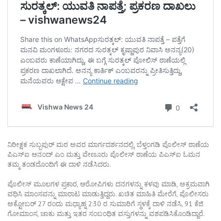
ನಿರೀಕ್ಷಕ ಸುಬ್ಬಪುರ್ ಮಠ ಅವರ ಮಾರ್ಗದರ್ಶನದಲ್ಲಿ, ಬೆಳ್ತಂಗಡಿ ಪೊಲೀಸ್ ಠಾಣೆಯ
ಪಿಎಸ್‌ಐ ಆನಂದ್ ಎಂ ಮತ್ತು ವೇಣೂರು ಪೊಲೀಸ್ ಠಾಣೆಯ ಪಿಎಸ್‌ಐ ಓಮನ
ತಮ್ಮ ತಂಡದೊಂದಿಗೆ ಈ ದಾಳಿ ನಡೆಸಿದರು.
ಪೊಲೀಸ್ ಮೂಲಗಳ ಪ್ರಕಾರ, ಆರೋಪಿಗಳು ದನಗಳನ್ನು ಕಳವು ಮಾಡಿ, ಅಕ್ರಮವಾಗಿ
ವಧಿಸಿ ಮಾಂಸವನ್ನು ಮಾರಾಟ ಮಾಡುತ್ತಿದ್ದರು. ಖಚಿತ ಮಾಹಿತಿ ಮೇರೆಗೆ, ಪೊಲೀಸರು
ಅಕ್ಟೋಬರ್ 27 ರಂದು ಮಧ್ಯಾಹ್ನ 2:30 ರ ಸುಮಾರಿಗೆ ಸ್ಥಳಕ್ಕೆ ದಾಳಿ ನಡೆಸಿ, 91 ಕೆಜಿ
ಗೋಮಾಂಸ, ಚಾಕು ಮತ್ತು ಇತರ ಸಂಬಂಧಿತ ವಸ್ತುಗಳನ್ನು ವಶಪಡಿಸಿಕೊಂಡಿದ್ದಾರೆ.