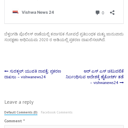
ಬೆಳ್ತಂಗಡಿ ಪೊಲೀಸ್ ಠಾಣೆಯಲ್ಲಿ ಕರ್ನಾಟಕ ಗೋವಧೆ ಪ್ರತಿಬಂಧಕ ಮತ್ತು ಜಾನುವಾರು
ಸಂರಕ್ಷಣಾ ಅಧಿನಿಯಮ 2020 ರ ಅಡಿಯಲ್ಲಿ ಪ್ರಕರಣ ದಾಖಲಿಸಲಾಗಿದೆ.
Post
ಸುರತ್ಕಲ್‌: ಯುವತಿ ನಾಪತ್ತೆ; ಪ್ರಕರಣ
ಆರ್‌ ಎಸ್‌ ಎಸ್‌ ಚಟುವಟಿಕೆ
ದಾಖಲು – vishwanews24
ನಿರ್ಬಂಧಿಸುವ ಆದೇಶಕ್ಕೆ ಹೈಕೋರ್ಟ್ ತಡೆ
– vishwanews24
navigation
Leave a reply
Default Comments (0)
Facebook Comments
Comment
*